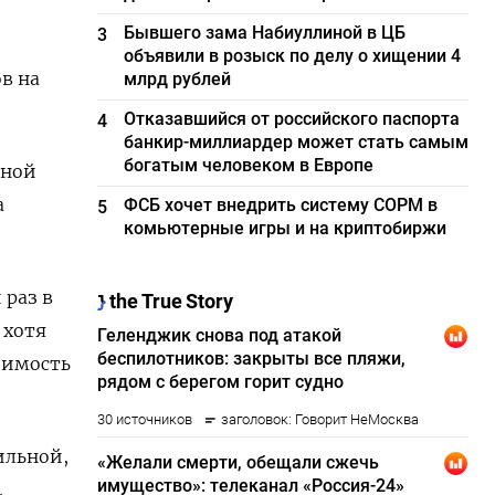
Бывшего зама Набиуллиной в ЦБ
3
объявили в розыск по делу о хищении 4
в на
млрд рублей
Отказавшийся от российского паспорта
4
банкир-миллиардер может стать самым
богатым человеком в Европе
тной
а
ФСБ хочет внедрить систему СОРМ в
5
комьютерные игры и на криптобиржи
 раз в
 хотя
оимость
ильной,
.