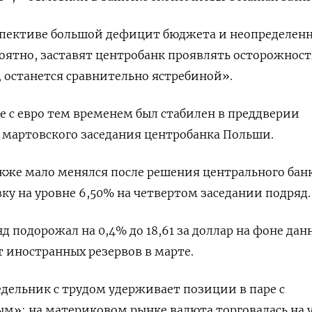
спективе большой дефицит бюджета и неопределенн
ятно, заставят центробанк проявлять осторожность
, останется сравнительно ястребиной».
е с евро тем временем был стабилен в преддверии
 мартовского заседания центробанка Польши.
кже мало менялся после решения центрального бан
вку на уровне 6,50% на четвертом заседании подряд.
подорожал на 0,4% до 18,61 за доллар на фоне дан
т иностранных резервов в марте.
дельник с трудом удерживает позиции в паре с
м»: на материковом рынке валюта торговалась на 