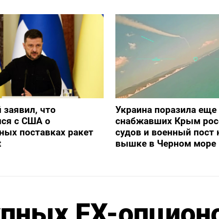
 заявил, что
Украина поразила еще
ся с США о
снабжавших Крым рос
ных поставках ракет
судов и военный пост 
t
вышке в Черном море
упных FX-опцион