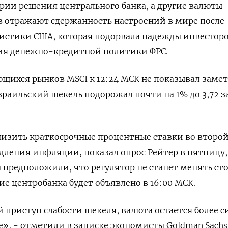
рии решения центрального банка, а другие валюты
 отражают сдержанность настроений в мире после
истики США, которая подорвала надежды инвесторо
ния денежно-кредитной политики ФРС.
щихся рынков MSCI к 12:24 МСК не показывал заме
зраильский шекель подорожал почти на 1% до 3,72 з
изить краткосрочные процентные ставки во второй
едления инфляции, показал опрос Рейтер в пятницу,
предположили, что регулятор не станет менять ст
е центробанка будет объявлено в 16:00 МСК.
 приступ слабости шекеля, валюта остается более с
е», - отметили в записке экономисты Goldman Sachs