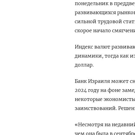
понедельник в преддве
развивающихся рынков
сильной трудовой стат
скорое начало смягче
Индекс валют развиваю
динамики, тогда как и
доллар.
Банк Израиля может сн
2024 году на фоне зам
некоторые экономисты 
заимствований. Решени
«Несмотря на недавний
чем она была в сентябр