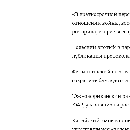
«В краткосрочной пер
отношении войны, веро
риторика, скорее всего
Польский злотый в пар
публикации протокола
Филиппинский песо та
сохранить базовую ста
Южноафриканский ранд 
ЮАР, указавших на рос
Китайский юань в поне
укрепившимся «зелены