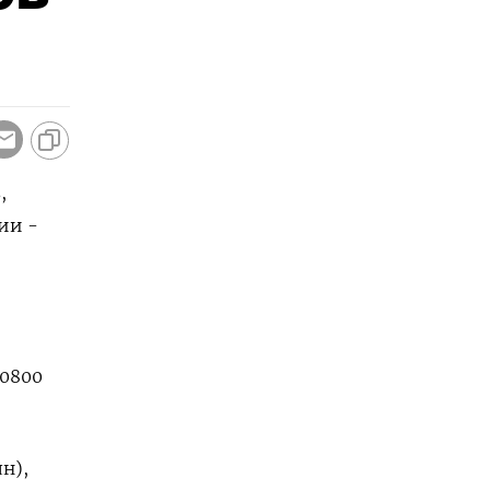
,
ии -
,0800
лн),