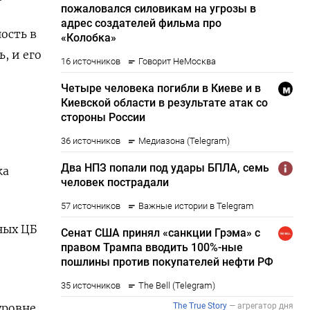
ость в
, и его
ка
ных ЦБ
уровне