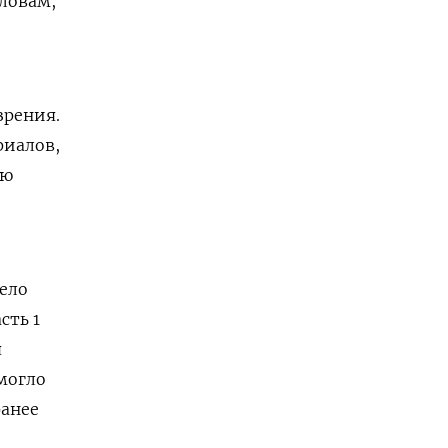
словам,
зрения.
риалов,
ию
дело
сть 1
я
 могло
ранее