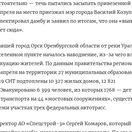
стоятельно — течь пытались засыпать привезенной
 апреля на место приезжал мэр города Василий
Козуп
ектировал дамбу и заявил по итогам, что она «вын
дет сюда».
вшей город Орск Оренбургской области от реки Урал
аселенном пункте началось наводнение, из-за чего в
акуацию жителей. По данным правительства регион
9 апреля на территории 27 муниципальных образован
29 СНТ подтоплены 10 327 жилых домов, 12 821
Эвакуировано 6 399 человек, из которых 1768 — дет
транспорта на 44 «мостовых сооружениях», сущест
еми участках трех федеральных автотрасс.
ректор АО «Спецстрой-3» Сергей Комаров, который