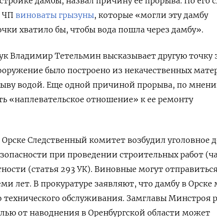
стройке дамбы, назвал причину ее прорыва. По его 
в ЧП
виноваты грызуны
, которые «могли эту дамбу
очки хватило бы, чтобы вода пошла через дамбу».
ук Владимир Тетельмин высказывает другую точку 
сооружение было построено из некачественных мате
мыву водой. Еще одной причиной прорыва, по мнен
ть «наплевательское отношение» к ее ремонту
в Орске Следственный комитет
возбуди
л уголовное 
зопасности при проведении строительных работ (ча
атности (статья 293 УК). Виновные могут отправитьс
еми лет. В прокуратуре заявляют, что дамбу в Орске
о технического обслуживания. Замглавы Минстроя 
лью от наводнения в Оренбургской области может