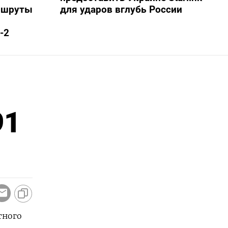
ршруты
для ударов вглубь России
-2
91
тного