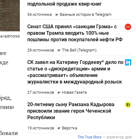
me/admorsk
нее
жде
ряд,
жению
бовали