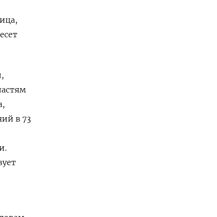
ица,
есет
,
ластям
а,
ий в 73
и.
вует