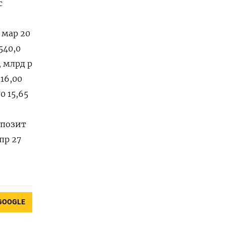
с
 мар 20
540,0
, млрд р
 16,00
0 15,65
епозит
пр 27
GOOGLE