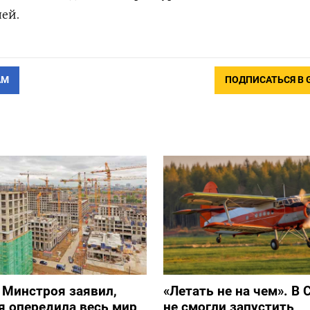
лей.
АМ
ПОДПИСАТЬСЯ В 
 Минстроя заявил,
«Летать не на чем». В 
я опередила весь мир
не смогли запустить