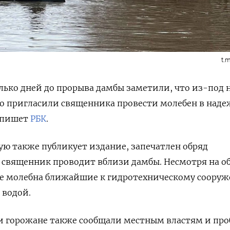
t.
лько дней до прорыва дамбы заметили, что из-под 
его пригласили священника провести молебен в наде
 пишет
РБК
.
ую также публикует издание, запечатлен обряд
 священник проводит вблизи дамбы. Несмотря на об
ле молебна
ближайшие к гидротехническому соору
 водой.
и горожане также сообщали местным властям и про