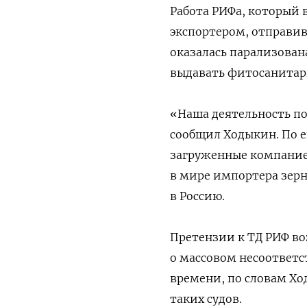
Работа РИФа, который 
экспортером, отправив 
оказалась парализован
выдавать фитосанитарн
«Наша деятельность п
сообщил Ходыкин. По ег
загруженные компание
в мире импортера зерн
в Россию.
Претензии к ТД РИФ во
о массовом несоответс
времени, по словам Хо
таких судов.