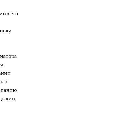
тии» его
новку
рнатора
м.
ании
вью
омпанию
одыкин