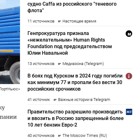
ПортНьюс»
ку
мпании