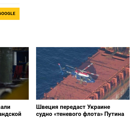
GOOGLE
вали
Швеция передаст Украине
андской
судно «теневого флота» Путина