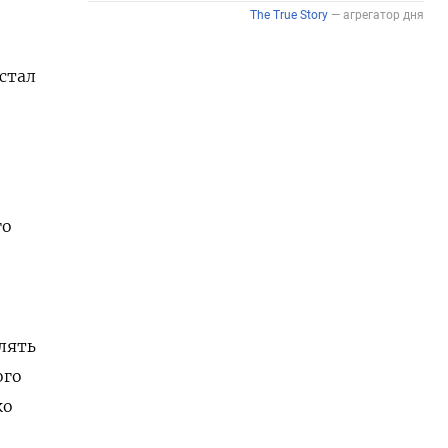
стал
го
лять
ого
ко