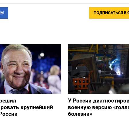
АМ
ПОДПИСАТЬСЯ В 
зрешил
У России диагностиро
ировать крупнейший
военную версию «голл
России
болезни»