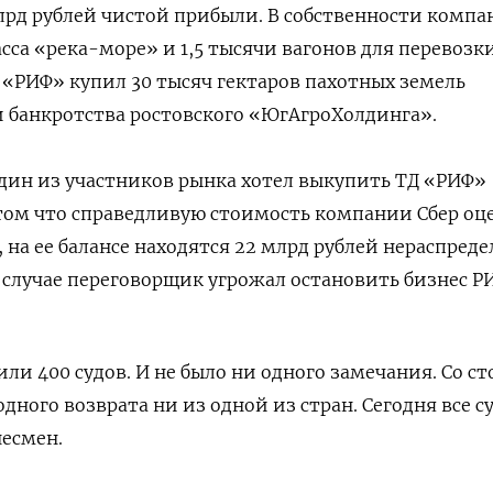
млрд рублей чистой прибыли. В собственности комп
асса «река-море» и 1,5 тысячи вагонов для перевозк
у «РИФ» купил 30 тысяч гектаров пахотных земель
и банкротства ростовского «ЮгАгроХолдинга».
дин из участников рынка хотел выкупить ТД «РИФ»
и том что справедливую стоимость компании Сбер оц
о, на ее балансе находятся 22 млрд рублей нераспред
случае переговорщик угрожал остановить бизнес Р
или 400 судов. И не было ни одного замечания. Со с
дного возврата ни из одной из стран. Сегодня все с
несмен.