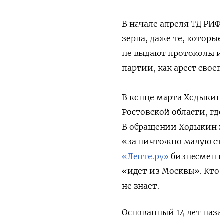
В начале апреля ТД РИ
зерна, даже те, котор
не выдают протоколы 
партии, как арест сво
В конце марта Ходыкин
Ростовской области, г
В обращении Ходыкин 
«за ничтожно малую ст
«Ленте.ру»
бизнесмен п
«идет из Москвы». Кто
не знает.
Основанный 14 лет наза