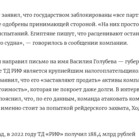
Ф заявил, что государством заблокированы «все пар
ые одобрены принимающей стороной. «На них просто
испытаний. Египтяне пишут, что расценивают оста
его судна», — говорилось в сообщении компании.
 направил письмо на имя Василия Голубева — губе
де ТД РИФ является крупнейшим налогоплательщико
заявил, что его «заставляют продать» активы комп
оимость», которая не покроет даже долги. В интер
ояснил, что, по его данным, команда атаковать к
 именно стоит за попыткой рейдерского захвата, Х
д, в 2022 году ТД «РИФ» получил 188,4 млрд рублей