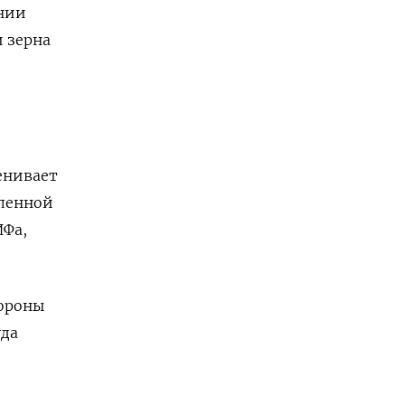
ании
и зерна
енивает
еленной
ИФа,
тороны
уда