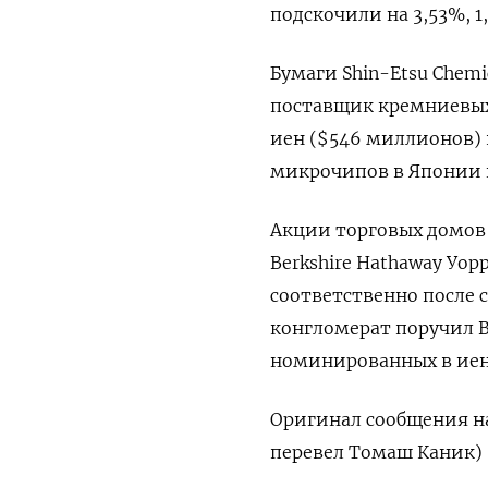
подскочили на 3,53%, 1
Бумаги Shin-Etsu Chem
поставщик кремниевых
иен ($546 миллионов) 
микрочипов в Японии к
Акции торговых домов M
Berkshire Hathaway Уор
соответственно после 
конгломерат поручил B
номинированных в иен
Оригинал сообщения на
перевел Томаш Каник)