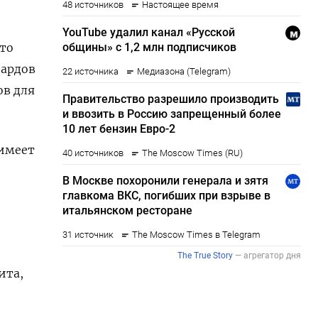
что
иардов
ов для
 имеет
ита,