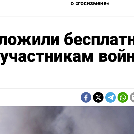
о «госизмене»
дложили бесплат
 участникам вой