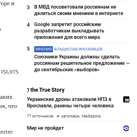
торе и
В МВД посоветовали россиянам не
3
делиться своим мнением в интернете
Google запретит российским
4
в
разработчикам выкладывать
приложения для всего мира
5
МНЕНИЯ
ВЛАДИСЛАВ ИНОЗЕМЦЕВ
Союзники Украины должны сделать
россиянам решительное предложение —
до сентябрьских «выборов»
151,975
каких
м, что
ertec