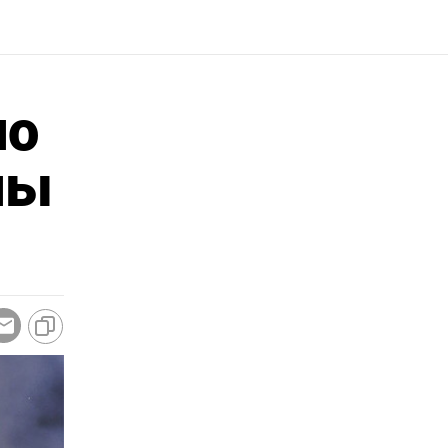
но
ны