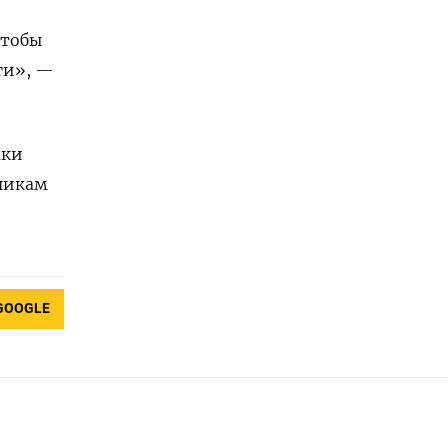
чтобы
ги», —
жки
тникам
GOOGLE