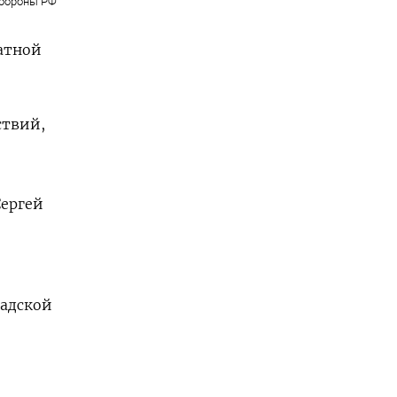
бороны РФ
латной
ствий,
Сергей
радской