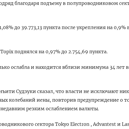
одряд благодаря подъему в полупроводниковом сек
1,08% до 39.773,13 пункта после укрепления на 0,9% 
opix поднялся на 0,97% до 2.754,69 пункта.
ько ослабла и находится вблизи минимума 34 лет в 
ъити Судзуки сказал, что власти не исключают ни
ых колебаний иены, повторив предупреждение о то
с недавним резким ослаблением валюты.
одникового сектора Tokyo Electron , Advantest и Las