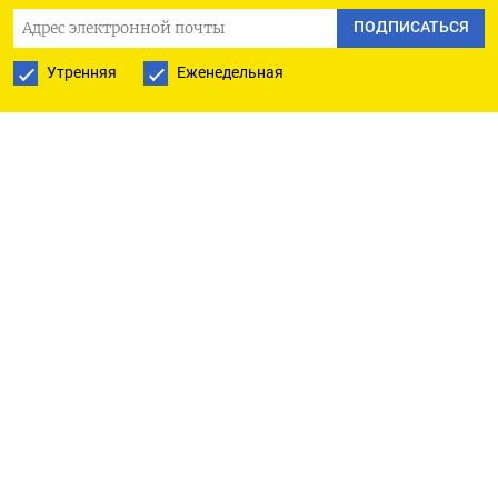
теряет 0,2%.
ПОДПИСАТЬСЯ
Утренняя
Еженедельная
Пара евро/рубль котировалась по 101,15, и здесь
рубль теряет треть процента.
Против юаня рубль теряет 0,4%, котируясь
вблизи отметки 12,87.
«Учитывая невнятный внешний фон, где Brent
пытается подрасти, но выглядит неуверенно,
как, впрочем, и евро, риски теста верхней
границы нашего текущего диапазона по доллару,
91,50-93,50, выглядят высокими», - считает
Евгений Локтюхов из Промсвязьбанка.
«Если экспортеры нарастят продажи