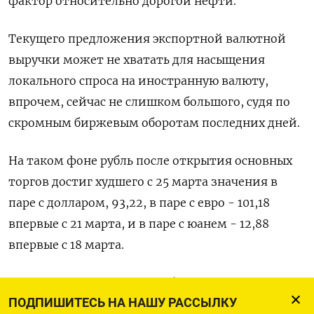
фактор относительно дорогой нефти.
Текущего предложения экспортной валютной
выручки может не хватать для насыщения
локального спроса на иностранную валюту,
впрочем, сейчас не слишком большого, судя по
скромным биржевым оборотам последних дней.
На таком фоне рубль после открытия основных
торгов достиг худшего с 25 марта значения в
паре с долларом, 93,22, в паре с евро - 101,18
впервые с 21 марта, и в паре с юанем - 12,88
впервые с 18 марта.
К 10.20 МСК пара доллар/рубль расчетами
ПОДПИШИТЕСЬ НА НАШУ РАССЫЛКУ
«завтра» была вблизи отметки 93,18, и рубль