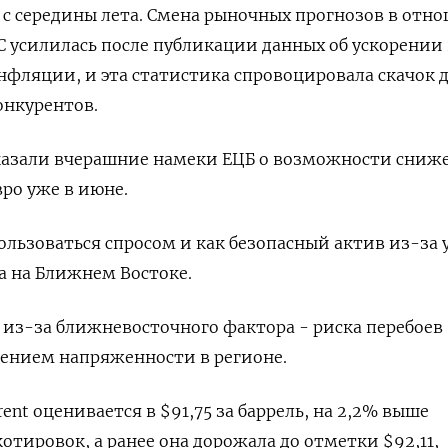
 с середины лета. Смена рыночных прогнозов в отн
 усилилась после публикации данных об ускорении 
фляции, и эта статистика спровоцировала скачок 
онкурентов.
оказали вчерашние намеки ЕЦБ о возможности сниж
вро уже в июне.
ользоваться спросом и как безопасный актив из-за 
а на Ближнем Востоке.
из-за ближневосточного фактора - риска перебоев
илением напряженности в регионе.
ent оценивается в $91,75 за баррель, на 2,2% выше
отировок, а ранее она дорожала до отметки $92,11,