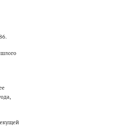
86.
ошлого
ее
ода,
текущей