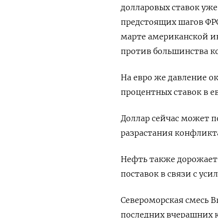
долларовых ставок уже
предстоящих шагов ФРС
марте американской ин
против большинства к
На евро же давление 
процентных ставок в е
Доллар сейчас может п
разрастания конфликт
Нефть также дорожает 
поставок в связи с ус
Североморская смесь Br
последних вчерашних к