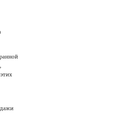
а
транной
,
 этих
одажи