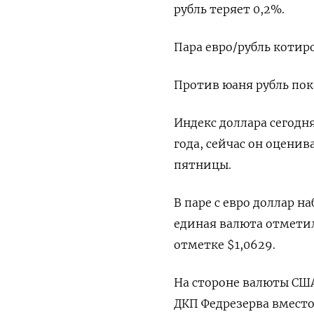
рубль теряет 0,2%.
Пара евро/рубль котиро
Против юаня рубль пок
Индекс доллара сегодн
года, сейчас он оценив
пятницы.
В паре с евро доллар н
единая валюта отметил
отметке $1,0629.
На стороне валюты СШ
ДКП Федрезерва вместо