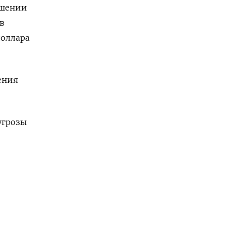
ошении
в
доллара
ения
угрозы