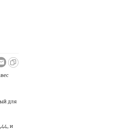
авес
ый для
44, и