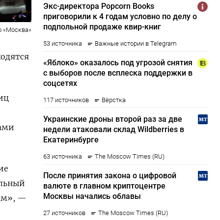
о «Москва»
ходятся
иц
ами
ие
альный
ам», —