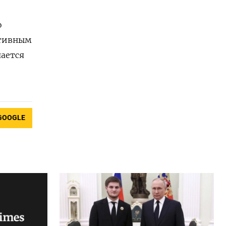
о
ативным
чается
GOOGLE