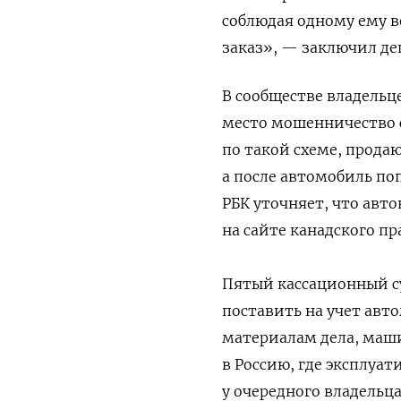
соблюдая одному ему 
заказ», — заключил де
В сообществе владель
место мошенничество 
по такой схеме, прода
а после автомобиль поп
РБК уточняет, что авт
на сайте канадского п
Пятый кассационный с
поставить на учет авт
материалам дела, машин
в Россию, где эксплуат
у очередного владельц