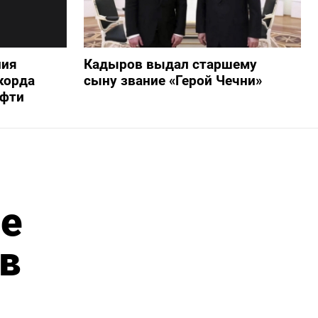
ния
Кадыров выдал старшему
корда
сыну звание «Герой Чечни»
ефти
ре
в