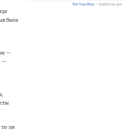
где
ых была
нах —
, —
ы,
осты
 то ли