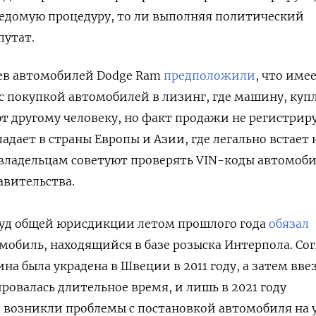
ведомую процедуру, то ли выполняя политический
путат.
цев автомобилей Dodge Ram
предположили
, что име
с покупкой автомобилей в лизинг, где машину, куп
ют другому человеку, но факт продажи не регистрир
адает в страны Европы и Азии, где легально встает н
овладельцам советуют проверять VIN-коды автомоб
равительства.
уд общей юрисдикции летом прошлого года
обязал
омобиль, находящийся в базе розыска Интерпола. Со
а была украдена в Швеции в 2011 году, а затем вве
ировалась длительное время, и лишь в 2021 году
а возникли проблемы с постановкой автомобиля на у