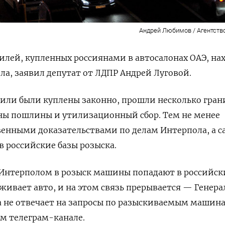
Андрей Любимов / Агентств
илей, купленных россиянами в автосалонах ОАЭ, на
ла, заявил депутат от ЛДПР Андрей Луговой.
били были куплены законно, прошли несколько гран
ны пошлины и утилизационный сбор. Тем не менее
енными доказательствами по делам Интерпола, а с
 российские базы розыска.
 Интерполом в розыск машины попадают в российск
живает авто, и на этом связь прерывается — Генер
а не отвечает на запросы по разыскиваемым машин
ем телеграм-канале.