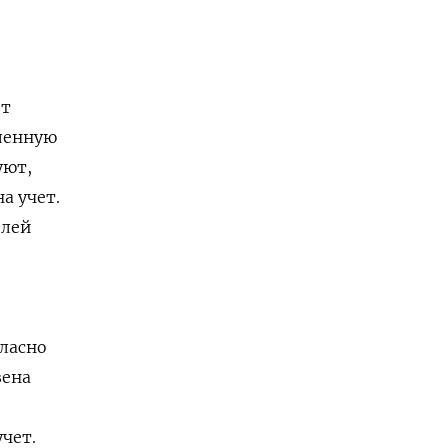
ет
ленную
уют,
а учет.
илей
гласно
зена
чет.