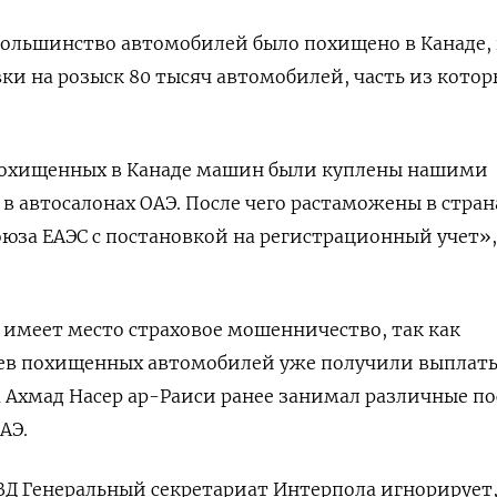
большинство автомобилей было похищено в Канаде, 
ки на розыск 80 тысяч автомобилей, часть из котор
охищенных в Канаде машин были куплены нашими
 автосалонах ОАЭ. После чего растаможены в стра
юза ЕАЭС с постановкой на регистрационный учет»
х имеет место страховое мошенничество, так как
ев похищенных автомобилей уже получили выплат
 Ахмад Насер ар-Раиси ранее занимал различные п
АЭ.
Д Генеральный секретариат Интерпола игнорирует,