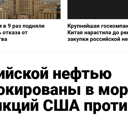
 в 9 раз подняли
Крупнейшая госкомпа
 отказа от
Китая нарастила до ре
тва
закупки российской н
ийской нефтью
окированы в мо
нкций США проти