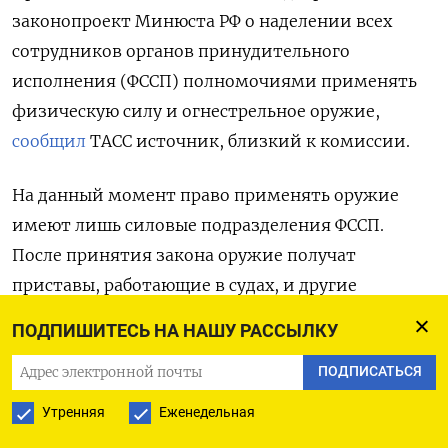
законопроект Минюста РФ о наделении всех
сотрудников органов принудительного
исполнения (ФССП) полномочиями применять
физическую силу и огнестрельное оружие,
сообщил
ТАСС источник, близкий к комиссии.
На данный момент право применять оружие
имеют лишь силовые подразделения ФССП.
После принятия закона оружие получат
приставы, работающие в судах, и другие
работники службы. Кроме того, сотрудников
ПОДПИШИТЕСЬ НА НАШУ РАССЫЛКУ
ФССП вооружат спецсредствами —
ПОДПИСАТЬСЯ
электрошокерами, наручниками
и аэрозольными баллончиками.
Утренняя
Еженедельная