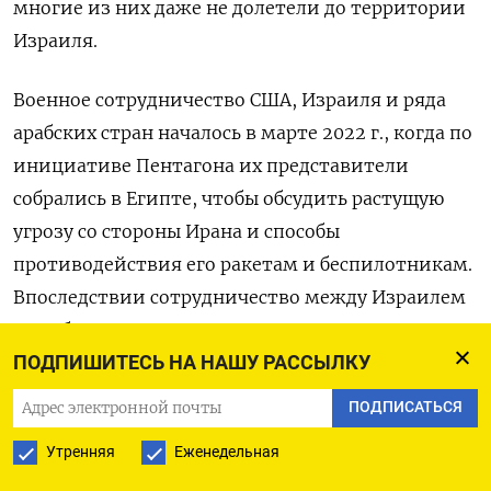
многие из них даже не долетели до территории
Израиля.
Военное сотрудничество США, Израиля и ряда
арабских стран началось в марте 2022 г., когда по
инициативе Пентагона их представители
собрались в Египте, чтобы обсудить растущую
угрозу со стороны Ирана и способы
противодействия его ракетам и беспилотникам.
Впоследствии сотрудничество между Израилем
и арабскими странами при посредничестве США
ПОДПИШИТЕСЬ НА НАШУ РАССЫЛКУ
в вопросе противовоздушной обороны стало
развиваться, несмотря на то, что Саудовская
ПОДПИСАТЬСЯ
Аравия, в отличие от ОАЭ и Бахрейна, еще не
Утренняя
Еженедельная
установила дипломатических отношений с