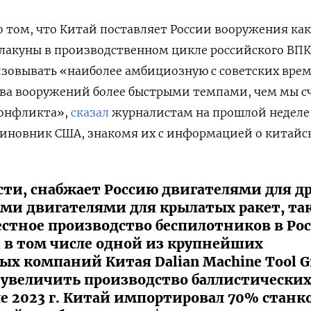
 о том, что Китай поставляет России вооружения как
 лакуны в производственном цикле российского ВПК
изовывать «наиболее амбициозную с советских вре
ва вооружений более быстрыми темпами, чем мы с
конфликта»,
сказал
журналистам на прошлой неделе
иновник США, знакомя их с информацией о китайс
сти, снабжает Россию двигателями для д
ми двигателями для крылатых ракет, та
стное производство беспилотников в Рос
, в том числе одной из крупнейших
х компаний Китая Dalian Machine Tool G
 увеличить производство баллистически
але 2023 г. Китай импортировал 70% станк