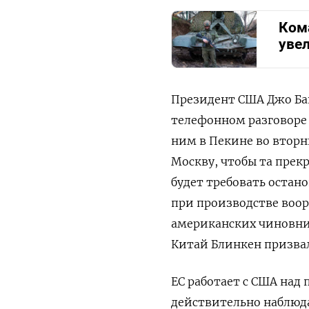
Ком
уве
Президент США Джо Ба
телефонном разговоре 
ним в Пекине во втор
Москву, чтобы та прек
будет требовать остан
при производстве воор
американских чиновник
Китай Блинкен призвал
ЕС работает с США над
действительно наблюда