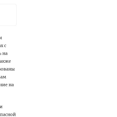
м
х с
ь на
также
ьзованы
вам
ние на
 и
опасной