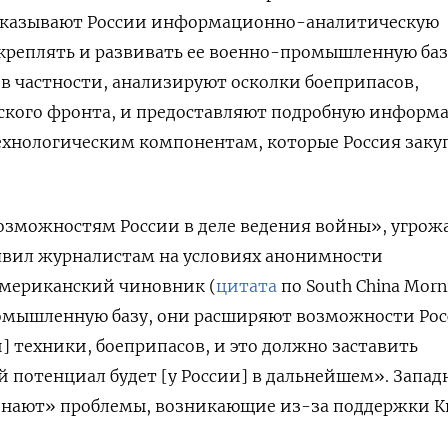
оказывают России информационно-аналитическую
креплять и развивать ее военно-промышленную баз
 в частности, анализируют осколки боеприпасов,
нского фронта, и предоставляют подробную информ
хнологическим компонентам, которые Россия закуп
озможностям России в деле ведения войны», угрож
аявил журналистам на условиях анонимности
мериканский чиновник (
цитата
по South China Morn
ромышленную базу, они расширяют возможности Рос
] техники, боеприпасов, и это должно заставить
ой потенциал будет [у России] в дальнейшем». Запад
ознают» проблемы, возникающие из-за поддержки К