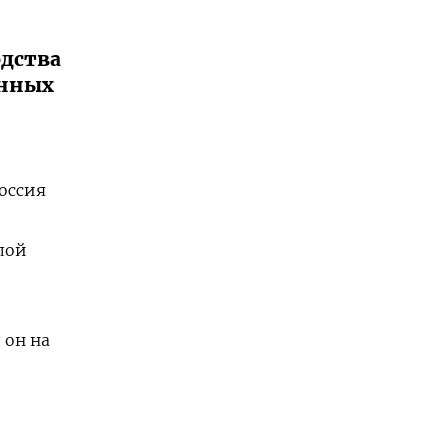
дства
онных
оссия
лой
 он на