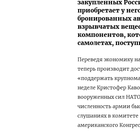
закупленных Росс
приобретает у нег
бронированных ав
взрывчатых вещес
компонентов, кото
самолетах, поступи
Переведя экономику на
теперь производит дос
«поддержать крупнома
неделе Кристофер Кав
вооруженных сил НАТО 
численность армии быс
слушаниях в комитете
американского Конгрес