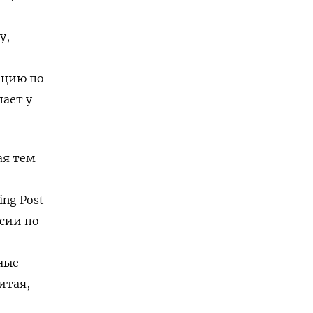
у,
ацию по
ает у
ая тем
ing Post
сии по
ные
итая,