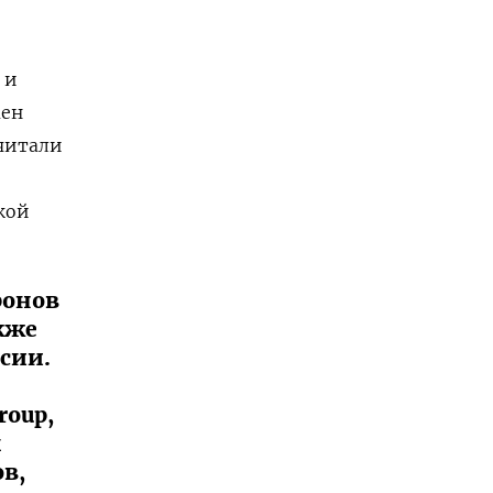
 и
мен
читали
кой
ронов
кже
сии.
roup,
х
ов,