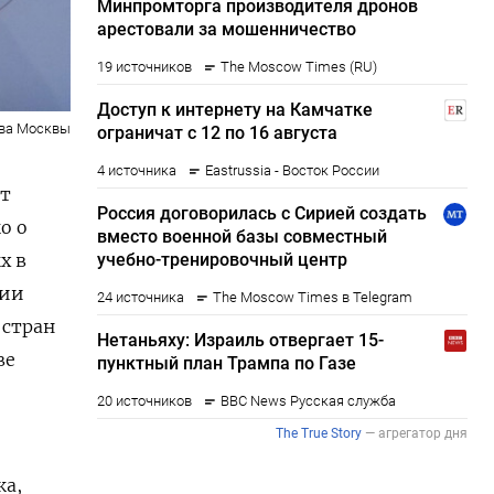
тва Москвы
ют
о о
х в
нии
 стран
ве
ка,