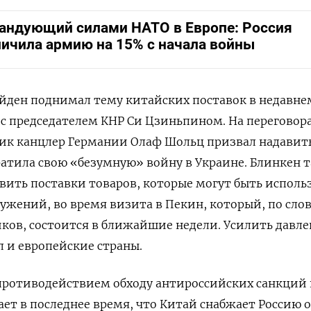
андующий силами НАТО в Европе: Россия
личила армию на 15% с начала войны
йден поднимал тему китайских поставок в недавне
с председателем КНР Си Цзиньпином. На переговора
ник канцлер Германии Олаф Шольц призвал надавит
ратила свою «безумную» войну в Украине. Блинкен 
овить поставки товаров, которые могут быть испол
ужений, во время визита в Пекин, который, по сло
ов, состоится в ближайшие недели. Усилить давле
 и европейские страны.
 противодействием обходу антироссийских санкций
ет в последнее время, что Китай снабжает Россию 