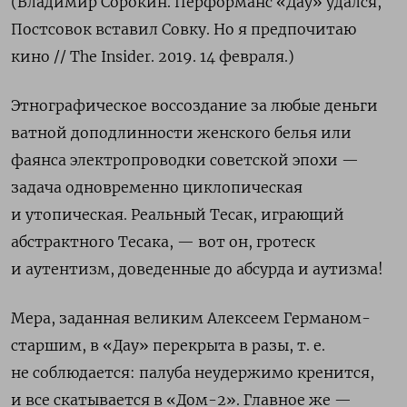
(
Владимир Сорокин. Перформанс «Дау» удался,
Пос
тсовок вставил Совку. Но я предпочитаю
кино //
The
Insider
. 2019. 14 февраля.
)
Этнографическое воссоздание за любые деньги
ватной доподлинности женского белья или
фаянса электропроводки советской эпохи —
задача одновременно циклопическая
и утопическая. Реальный Тесак, играющий
абстрактного Тесака, — вот он, гротеск
и аутентизм, доведенные до абсурда и аутизма!
Мера, заданная великим Алексеем Германом-
старшим, в «Дау» перекрыта в разы, т.
е.
не соблюдается: палуба неудержимо кренится,
и все скатывается в «Дом-2». Главное же —