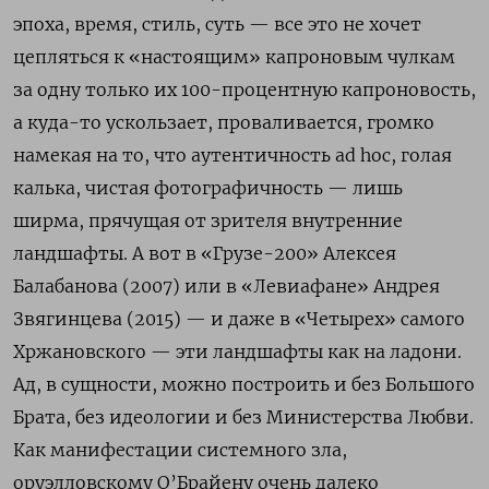
эпоха, время, стиль, суть — все это не хочет
цепляться к «настоящим» капроновым чулкам
за одну только их 100-процентную капроновость,
а куда-то ускользает, проваливается, громко
намекая на то, что аутентичность
ad
hoc
, голая
калька, чистая фотографичность — лишь
ширма, прячущая от зрителя внутренние
ландшафты. А вот в «Грузе-200» Алексея
Балабанова (2007) или в «Левиафане» Андрея
Звягинцева (2015) — и даже в «Четырех» самого
Хржановского — эти ландшафты как на ладони.
Ад, в сущности, можно построить и без Большого
Брата, без идеологии и без Министерства Любви.
Как манифестации системного зла,
оруэлловскому О’Брайену очень далеко