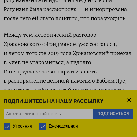
Рецензия была рассмотрена — и игнорирована,
после чего ей стало понятно, что пора уходить
.
Между тем исторический разговор
Хржановского с Фридманом уже состоялся,
и летом того же 2019 года Хржановский приехал
в Киев не знакомиться, а надолго.
И не предлагать свою креативность
в распоряжение великой памяти о Бабьем Яре,
а для того, чтобы ею, этой памятью, завладеть
и рулить.
ПОДПИШИТЕСЬ НА НАШУ РАССЫЛКУ
ПОДПИСАТЬСЯ
Эскалация не заставила себя ждать. Причин было
сколько угодно, но все же главная — блокировка
Утренняя
Еженедельная
арт-директором объявленных 6 сентября 2019