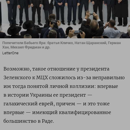
Попечители Бабьего Яра: братья Кличко, Натан Щаранский, Герман
Хан, Михаил Фридман и др.
LetterOne
Возможно, такое отношение у президента
Зеленского к МЦХ сложилось из-за неправильно
им тогда понятой личной коллизии: впервые
в истории Украины ее президент —
галахический еврей, причем — и это тоже
впервые — имеющий квалифицированное
большинство в Раде.