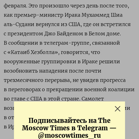
февраля. Это произошло через день после того,
как премьер-министр Ирака Мухаммед Шиа
аль-Судани вернулся из США, где он встретился
с президентом Джо Байденом в Белом доме.
В сообщении в телеграм-группе, связанной
с «Катаиб Хезболла», говорится, что
вооруженные группировки в Ираке решили
возобновить нападения после почти
трехмесячного перерыва, не увидев прогресса
в переговорах о прекращении военной коалиции
во главе с США в этой стране. Самолет
возглавляемой США коалиции в Ираке и Сирии
в ответ нанес удар по пусковой установке
Подписывайтесь на The
в Ираке и уничтожил ее.
Moscow Times в Telegram —
@moscowtimes_ru