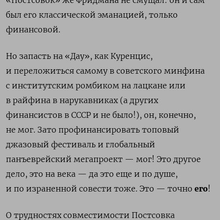
«Постсовок» же Фридмана не смущал: он и сам
был его классической эманацией, только
финансовой.
Но запасть на «Дау», как Куренцис,
и переложиться самому в советского минфина
с институтским ромбиком на лацкане или
в райфина в нарукавниках (а других
финансистов в СССР и не было!), он, конечно,
не мог. Зато профинансировать топовый
джазовый фе
стиваль и глобальный
панъеврейский мегапроект — мог! Это другое
дело, это на века — да это еще и по душе,
и по израненной совести тоже. Это — точно
его
!
О трудностях совместимости Постсовка