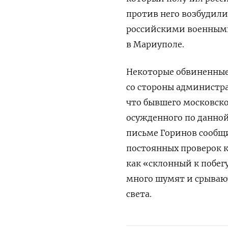
против него возбудили
российскими военными 
в Мариуполе.
Некоторые обвиненные
со стороны администра
что бывшего московско
осужденного по данной
письме Горинов сообщи
постоянных проверок к
как «склонный к побег
много шумят и срывают
света.