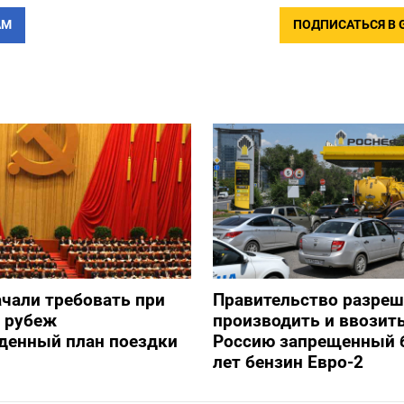
АМ
ПОДПИСАТЬСЯ В 
ачали требовать при
Правительство разре
а рубеж
производить и ввозить
денный план поездки
Россию запрещенный 
лет бензин Евро-2