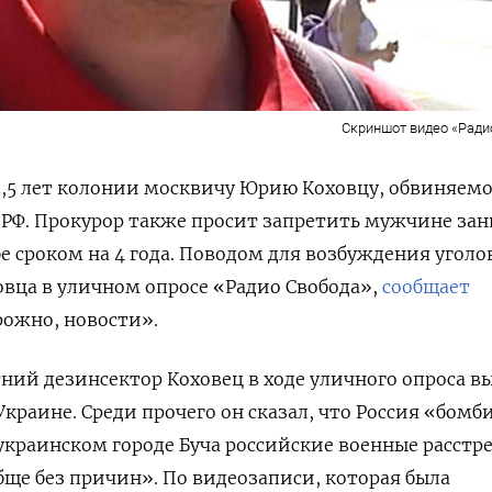
Скриншот видео «Ради
5,5 лет колонии москвичу Юрию Коховцу, обвиняем
 РФ. Прокурор также просит запретить мужчине за
е сроком на 4 года. Поводом для возбуждения уголо
ховца в уличном опросе «Радио Свобода»
,
сообщает
рожно, новости».
тний дезинсектор Коховец в ходе уличного опроса в
Украине. Среди прочего он сказал, что
Россия «бомб
 украинском городе Буча российские военные расстр
ще без причин».
По видеозаписи, которая была