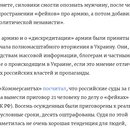
рнете, силовики смогли опознать мужчину, после че
спространении «фейков» про армию, а потом добави
олитической ненависти».
о армию и о «дискредитации» армии были приняты
начала полномасштабного вторжения в Украину. Они,
редствам массовой информации, блогерам и частны
 о происходящем в Украине, если это мнение отли
 российских властей и пропаганды.
 «Коммерсантъх»
посчитал
, что
российские суды за 
а вынесли приговор 21 человеку по делу о «фейках»
УК РФ)
. Восемь осужденных были приговорены к реа
 условные сроки, десять оштрафованы. Судя по этой
наметилась не очень хорошая тенденция для людей,