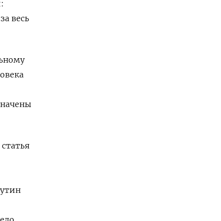
:
за весь
льному
ловека
значены
 статья
Путин
дело