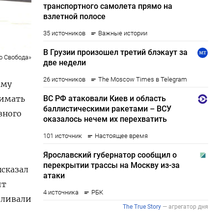
о Свобода»
ому
нимать
вного
ысказал
ит
еливали