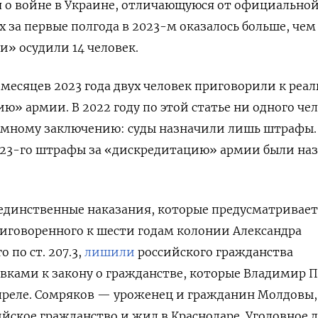
 о войне в Украине, отличающуюся от официальной
за первые полгода в 2023-м оказалось больше, чем 
и» осудили 14 человек.
 месяцев 2023 года двух человек приговорили к реа
ю» армии. В 2022 году по этой статье ни одного че
емному заключению: суды назначили лишь штрафы.
023-го штрафы за «дискредитацию» армии были на
единственные наказания, которые предусматривает
иговоренного к шести годам колонии Александра
о по ст.
207.3,
лишили
российского гражданства
авками к закону о гражданстве, которые Владимир 
преле. Сомряков — уроженец и гражданин Молдовы,
йское гражданство и жил в Краснодаре. Уголовное 