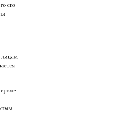
го его
ли
м лицам
чается
первые
льным