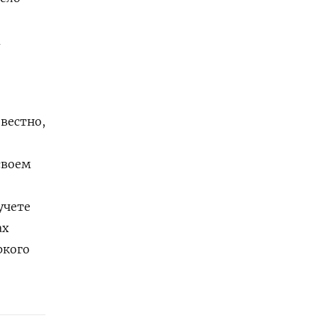
а
вестно,
своем
учете
ах
ркого