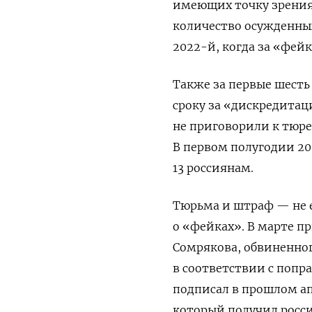
имеющих точку зрения
количество осужденных 
2022-й, когда за «фейк
Также за первые шесть
сроку за «дискредитаци
не приговорили к тюр
В первом полугодии 2
13 россиянам.
Тюрьма и штраф — не 
о «фейках». В марте
пр
Сомрякова, обвиненног
в соответствии с попр
подписал в прошлом а
который получил росси