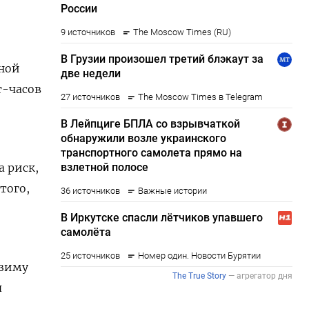
дной
т-часов
 риск,
того,
е
 зиму
я