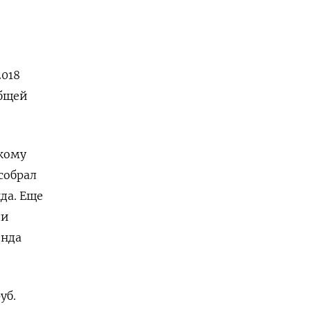
2018
общей
кому
собрал
да. Еще
ли
онда
уб.