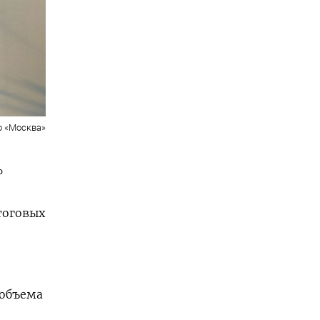
о «Москва»
%
тоговых
 объема