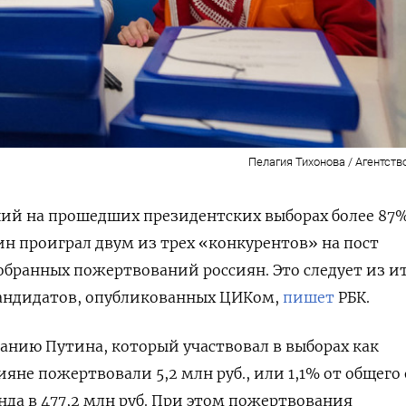
Пелагия Тихонова / Агентств
й на прошедших президентских выборах более 87
н проиграл двум из трех «конкурентов» на пост
обранных пожертвований россиян. Это следует из и
андидатов, опубликованных ЦИКом,
пишет
РБК.
нию Путина, который участвовал в выборах как
яне пожертвовали 5,2 млн руб., или 1,1% от общего
нда в 477,2 млн руб. При этом пожертвования