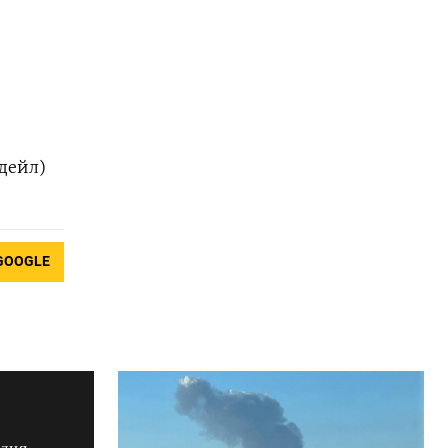
дейл)
GOOGLE