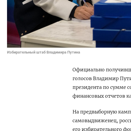
Избирательный штаб Владимира Путина
Официально получивши
голосов Владимир Пути
президента по сумме с
финансовых отчетов к
На предвыборную кампа
самовыдвиженец, росси
его избирательного фо