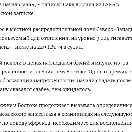
 начало мая», - написал Саку Юссила из LSEG в
ской записке.
ос в местной распределительной зоне Северо-Запа
пользуемый для отопления, на уровне 3.004 гигават
ень - ниже на 229 ГВт-ч в сутки.
 недели в ценах наблюдался бычий импульс из-за
пряженности на Ближнем Востоке. Однако премия за
 об эскалации напряженности, начали спадать после 
ану оказался слабее, чем ожидалось.
ижнем Востоке продолжает вызывать определенны
как высокие запасы газа в хранилищах на следующую
 по поводу эффекта, необходимого для восполнени
о периода», - отметили аналитики из Auxilione в