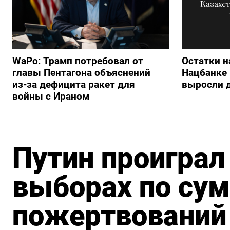
WaPo: Трамп потребовал от
Остатки н
главы Пентагона объяснений
Нацбанке 
из-за дефицита ракет для
выросли д
войны с Ираном
Путин проиграл
выборах по су
пожертвований