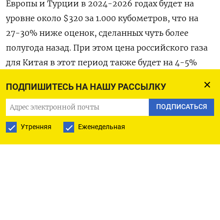
Европы и Турции в 2024-2026 годах будет на
уровне около $320 за 1.000 кубометров, что на
27-30% ниже оценок, сделанных чуть более
полугода назад. При этом цена российского газа
для Китая в этот период также будет на 4-5%
меньше прежних оценок, снижаясь с $257 за
ПОДПИШИТЕСЬ НА НАШУ РАССЫЛКУ
1.000 кубометров в 2024 году до $227,8 - в 2027
году. Минэкономики понизило прогноз
ПОДПИСАТЬСЯ
экспортной цены на российскую нефть в 2024
Утренняя
Еженедельная
году до $65 за баррель по сравнению с прежней
оценкой в $71,3 за баррель. В 2025-2027 годы она
сохранится на том же уровне, ожидает
министерство. Консервативная и стрессовая
оценка прогноза предполагают еще более
значительное падение цен на российские