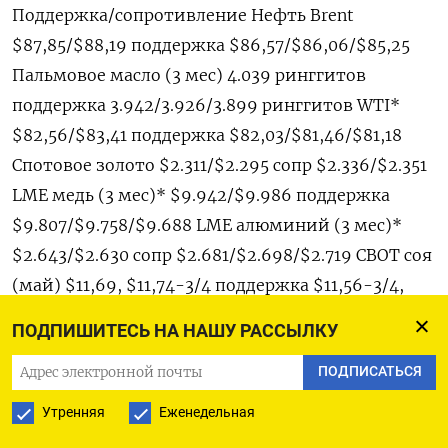
Поддержка/сопротивление Нефть Brent
$87,85/$88,19 поддержка $86,57/$86,06/$85,25
Пальмовое масло (3 мес) 4.039 ринггитов
поддержка 3.942/3.926/3.899 ринггитов WTI*
$82,56/$83,41 поддержка $82,03/$81,46/$81,18
Спотовое золото $2.311/$2.295 сопр $2.336/$2.351
LME медь (3 мес)* $9.942/$9.986 поддержка
$9.807/$9.758/$9.688 LME алюминий (3 мес)*
$2.643/$2.630 сопр $2.681/$2.698/$2.719 CBOT соя
(май) $11,69, $11,74-3/4 поддержка $11,56-3/4,
$11,50 CBOT кукуруза (май) $4,44-3/4 поддержка
ПОДПИШИТЕСЬ НА НАШУ РАССЫЛКУ
$4,38, $4,37-1/4, $4,35-3/4 CBOT пшеница (май)
ПОДПИСАТЬСЯ
$5,79-3/4 поддержка $5,68-1/4, $5,64-3/4 Нью-
Йоркская биржа кофе $2,3145/$2,3320/$2,3535
Утренняя
Еженедельная
поддержка $2,2750/$2,26/$2,2395 (май) Нью-