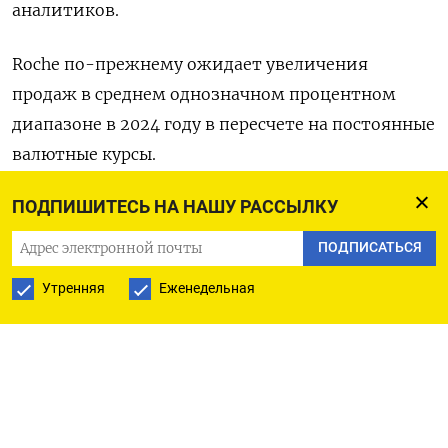
аналитиков.
Roche по-прежнему ожидает увеличения
продаж в среднем однозначном процентном
диапазоне в 2024 году в пересчете на постоянные
валютные курсы.
ПОДПИШИТЕСЬ НА НАШУ РАССЫЛКУ
($1 = 0,9115 швейцарского франка)
ПОДПИСАТЬСЯ
Оригинал сообщения на английском языке
Утренняя
Еженедельная
доступен по коду:
(Людвиг Бургер)
ПОДПИСАТЬСЯ НА ТЕЛЕГРАМ