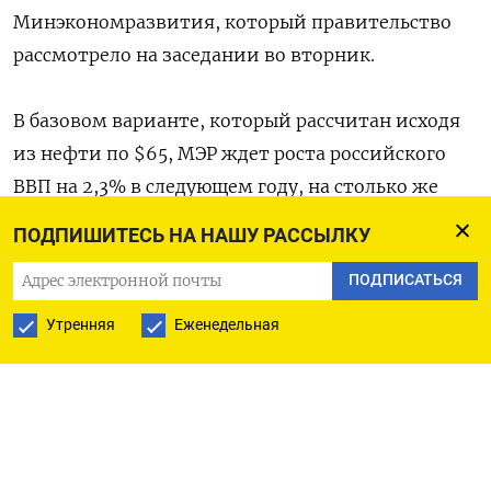
Минэкономразвития, который правительство
рассмотрело на заседании во вторник.
В базовом варианте, который рассчитан исходя
из нефти по $65, МЭР ждет роста российского
ВВП на 2,3% в следующем году, на столько же
через год и на 2,4% в 2027-м. Рубль при этом
ПОДПИШИТЕСЬ НА НАШУ РАССЫЛКУ
плавно слабеет — до 98.6 рубля в 2025 году, 101,2
ПОДПИСАТЬСЯ
рубля в 2026-м и 103,8 рубля в 2027-м.
Утренняя
Еженедельная
Стрессовый сценарий МЭР, параметры которого
публикует Reuters
, закладывает падение цен
на российскую нефть до $51,8 за баррель
в следующем году, а затем до $45 в 2027-м.