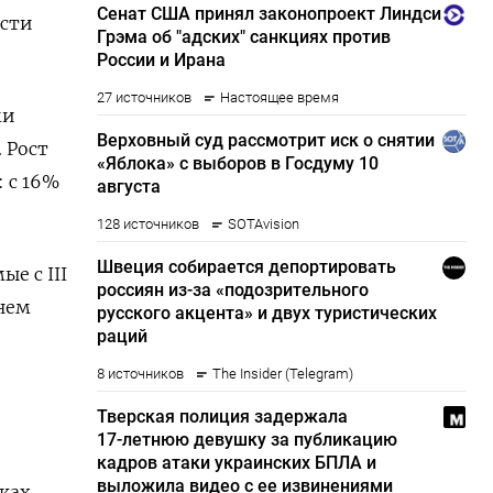
ости
ми
. Рост
 с 16%
е с III
нем
ках