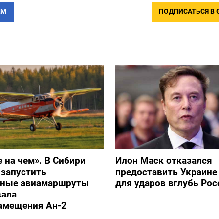
АМ
ПОДПИСАТЬСЯ В 
е на чем». В Сибири
Илон Маск отказался
 запустить
предоставить Украине S
ьные авиамаршруты
для ударов вглубь Рос
вала
амещения Ан-2