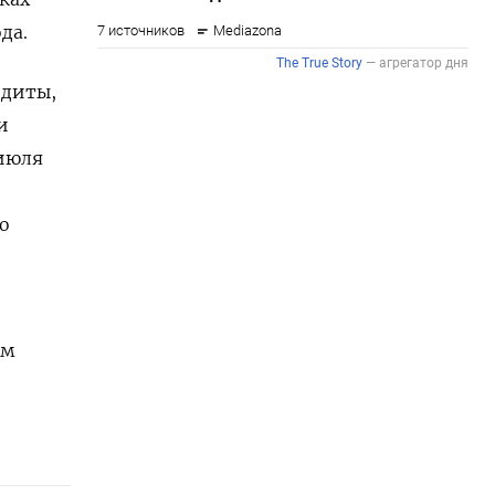
да.
едиты,
и
 июля
о
ым