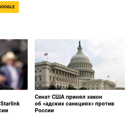
GOOGLE
Сенат США принял закон
tarlink
об «адских санкциях» против
сии
России