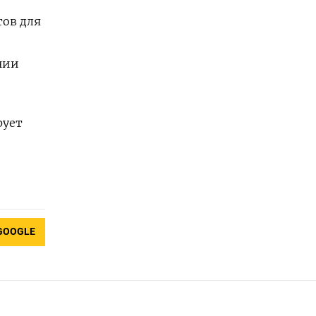
тов для
нии
рует
GOOGLE