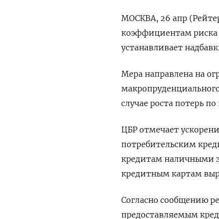
МОСКВА, 26 апр (Рейтер
коэффициентам риска 
устанавливает надбавк
Мера направлена на ог
макропруденциального
случае роста потерь п
ЦБР отмечает ускорен
потребительским кредит
кредитам наличными за
кредитным картам выро
Согласно сообщению ре
предоставляемым кред