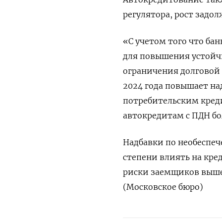
регулятора, рост задол
«С учетом того что ба
для повышения устойчи
ограничения долговой 
2024 года повышает н
потребительским креди
автокредитам с ПДН бо
Надбавки по необеспе
степени влиять на кр
риски заемщиков выше,
(Московское бюро)