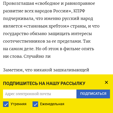
Провозглашая «свободное и равноправное
развитие всех народов России», КПРФ
подчеркивала, что именно русский народ
является «становым хребтом» страны, и что
государство обязано защищать интересы
соотечественников за ее пределами. Так
на самом деле. Но об этом в фильме опять
ни слова. Случайно ли
Заметим, что никакой зашкаливающей
поддержки КПРФ на декабрьских выборах 1993 г.
ПОДПИШИТЕСЬ НА НАШУ РАССЫЛКУ
не получила. За партию Зюганова было отдано
12,4% голосов. Главным победителем оказалась,
ПОДПИСАТЬСЯ
как некоторые еще помнят, ЛДПР Владимира
Утренняя
Еженедельная
Жириновского. Тогда мало кто знал, что эта