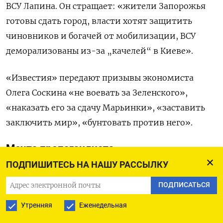
ВСУ Лапина. Он стращает: «жители Запорожья
готовы сдать город, власти хотят защитить
чиновников и богачей от мобилизации, ВСУ
деморализованы из-за „качелей“ в Киеве».
«Известия» передают призывы экономиста
Олега Соскина «не воевать за Зеленского»,
«наказать его за сдачу Марьинки», «заставить
заключить мир», «бунтовать против него».
Мечта пропагандиста
ПОДПИШИТЕСЬ НА НАШУ РАССЫЛКУ
Зря что ль 25 февраля 2022 года Кремль
молил ВСУ: «Берите
власть
… Похоже, вам будет
ПОДПИСАТЬСЯ
легче договориться…» Чего ждали? Бунта?
Утренняя
Еженедельная
Хотели выдать атаки ДРГ за мятеж? Но ДРГ