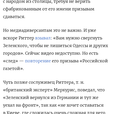
с народом из столицы, требуя не верить
сфабрикованным от его имени призывам
сдаваться.
Но медиадиверсантам это не важно. И уже
вскоре
Риттер
взывал
:
«Вам нужно свергнуть
Зеленского, чтобы не лишиться Одессы и других
городов»
.
Сейчас видео недоступно. Но есть
«след» —
повторение
его призыва «Российской
газетой».
Чуть позже сослуживец Риттера, т. н.
«британский эксперт» Меркурис, поведал, что
«Зеленский вернулся из Германии и тут же
уехал на фронт», так как «не хочет оставаться
в Киеве, где сложилась очень сложная для него