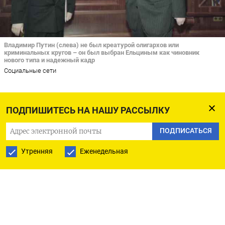
Владимир Путин (слева) не был креатурой олигархов или
криминальных кругов – он был выбран Ельциным как чиновник
нового типа и надежный кадр
Социальные сети
Ютуб-сериал Фонда борьбы с коррупцией о 1990-
ПОДПИШИТЕСЬ НА НАШУ РАССЫЛКУ
х не содержит новых фактов, но это только
подчеркивает, насколько острый интерес
ПОДПИСАТЬСЯ
сегодня могут вызвать «старые» факты.
Первую
Утренняя
Еженедельная
и самую скандальную серию «Предателей» уже
посмотрели 5,5 млн человек,
вторую
— 3 млн,
а
третья
, чуть более сдержанная по тону, только
набирает обороты.