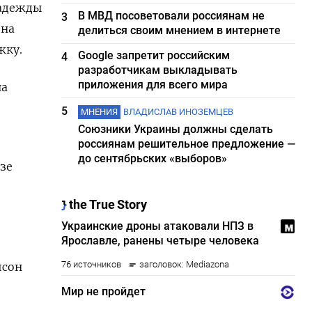
надежды
В МВД посоветовали россиянам не
3
 на
делиться своим мнением в интернете
жку.
Google запретит российским
4
разработчикам выкладывать
приложения для всего мира
на
5
МНЕНИЯ
ВЛАДИСЛАВ ИНОЗЕМЦЕВ
Союзники Украины должны сделать
россиянам решительное предложение —
до сентябрьских «выборов»
зе
йсон