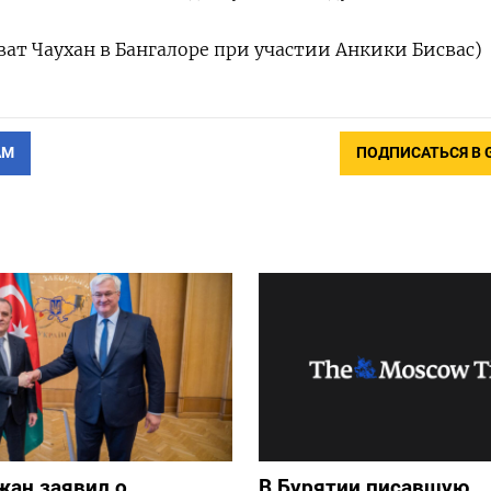
ат Чаухан в Бангалоре при участии Анкики Бисвас)
АМ
ПОДПИСАТЬСЯ В 
жан заявил о
В Бурятии писавшую