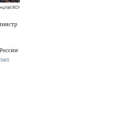
енштаб ВСУ
министр
 России
азал