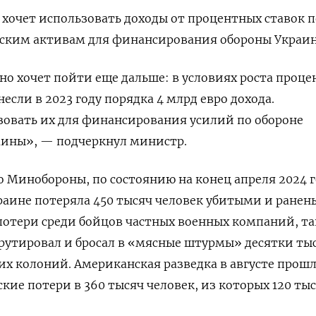
 хочет использовать доходы от процентных ставок п
ким активам для финансирования обороны Украи
о хочет пойти еще дальше: в условиях роста проц
если в 2023 году порядка 4 млрд евро дохода.
зовать их для финансирования усилий по обороне
аины», — подчеркнул министр.
 Минобороны, по состоянию на конец апреля 2024 г
раине потеряла 450 тысяч человек убитыми и ранен
 потери среди бойцов частных военных компаний, та
рутировал и бросал в «мясные штурмы» десятки ты
х колоний. Американская разведка в августе прош
кие потери в 360 тысяч человек, из которых 120 ты