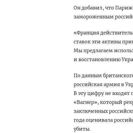
Он добавил, что Париж
замороженным российс
«Франция действительн
ставок эти активы прин
Мы предлагаем исполь
и восстановлению Укр
По данным британского
российская армия в Ук
В эту цифру не входят
«Вагнер», который рек
заключенных российски
года оценивала российс
убиты.