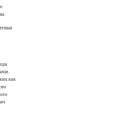
о
ны.
ентных
ода
ыми.
ких как
сяч
лого
сяч