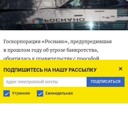
Госкорпорация «Роснано», предупредившая
в прошлом году об угрозе банкротства,
обратилась к правительству с просьбой
о финансовой помощи.
ПОДПИШИТЕСЬ НА НАШУ РАССЫЛКУ
ПОДПИСАТЬСЯ
Как
сообщает «Интерфакс»
со ссылкой
на бухгалтерскую отчетность компании, деньги
Утренняя
Еженедельная
нужны «Роснано» для погашения долга, размер
которого на конец прошлого года достигал
69 млрд рублей.