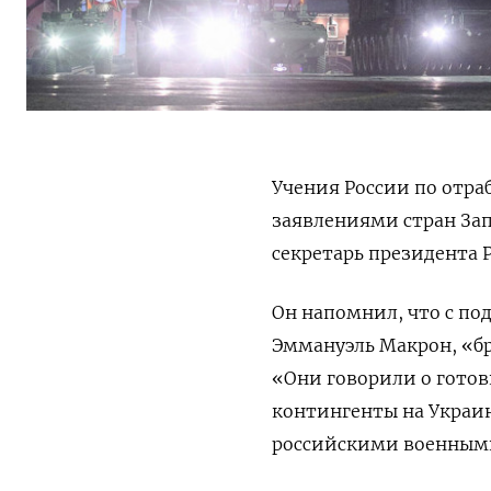
Учения России по отра
заявлениями стран Зап
секретарь президента 
Он напомнил, что с п
Эммануэль Макрон, «бр
«Они говорили о гото
контингенты на Украин
российскими военными