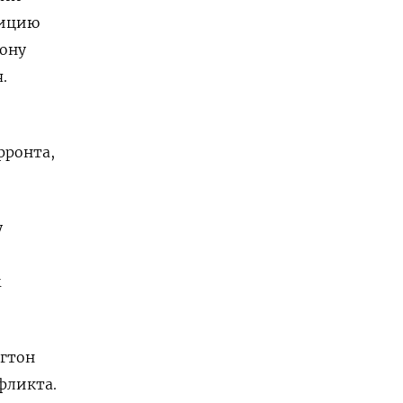
ицию
зону
.
фронта,
у
м
нгтон
фликта.