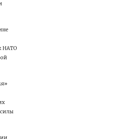
и
ине
к НАТО
рой
мя»
их
 силы
ции