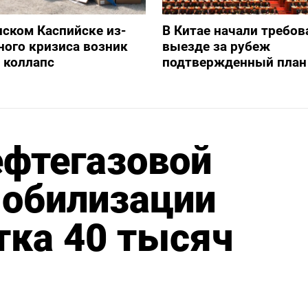
нском Каспийске из-
В Китае начали требов
ного кризиса возник
выезде за рубеж
 коллапс
подтвержденный план
ефтегазовой
мобилизации
тка 40 тысяч