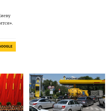
Киеву
ится».
GOOGLE