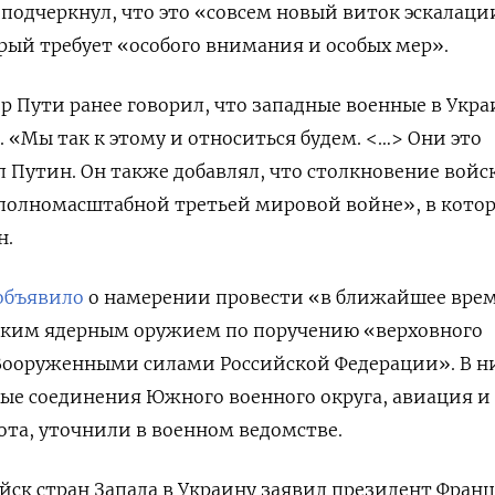
подчеркнул, что это «совсем новый виток эскалаци
ый требует «особого внимания и особых мер».
 Пути ранее говорил, что западные военные в Укра
 «Мы так к этому и относиться будем. <…> Они это
Путин. Он также добавлял, что столкновение войс
«полномасштабной третьей мировой войне», в кото
н.
объявило
о намерении провести «в ближайшее вре
еским ядерным оружием по поручению «верховного
ооруженными силами Российской Федерации». В н
ые соединения Южного военного округа, авиация и
та, уточнили в военном ведомстве.
йск стран Запада в Украину заявил президент Фран