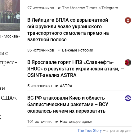
о «Москва»
ы с
 пресс-
ии
 США».
д