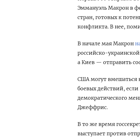
Эммануэль Макрон в фе
стран, готовых к поте
конфликта. В нее, пом
В начале мая Макрон
н
российско-украинской
а Киев — отправить с
США могут вмешаться в
боевых действий, если
демократического мен
Джеффрис.
В то же время госсекр
выступает против отпр