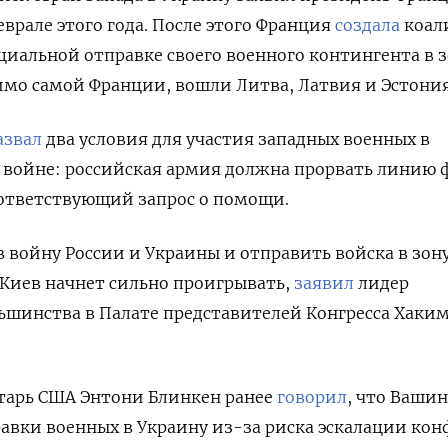
врале этого года. После этого Франция
создала
коал
нциальной отправке своего военного контингента в 
имо самой Франции, вошли Литва, Латвия и Эстония
азвал
два условия для участия западных военных в
 войне: российская армия должна прорвать линию 
оответствующий запрос о помощи.
 войну России и Украины и отправить войска в зон
 Киев начнет сильно проигрывать,
заявил
лидер
ьшинства в Палате представителей Конгресса Хаки
етарь США Энтони Блинкен ранее
говорил
, что Ваши
авки военных в Украину из-за риска эскалации кон