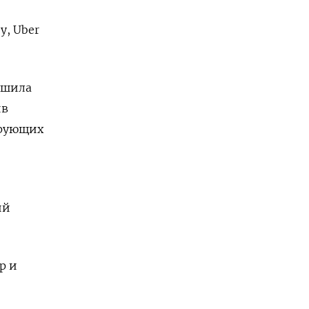
y, Uber
ршила
ив
ирующих
ий
р и