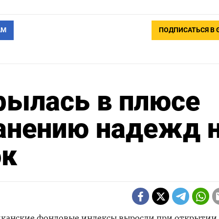
АМ
ПОДПИСАТЬСЯ В 
рылась в плюсе
ранению надежд 
ок
риканские фондовые индексы выросли при открытии 