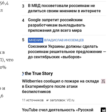
56,4
В МВД посоветовали россиянам не
3
ил
делиться своим мнением в интернете
Google запретит российским
4
разработчикам выкладывать
приложения для всего мира
5
МНЕНИЯ
ВЛАДИСЛАВ ИНОЗЕМЦЕВ
Союзники Украины должны сделать
россиянам решительное предложение —
х в
до сентябрьских «выборов»
П), что
,0%
о и
,6