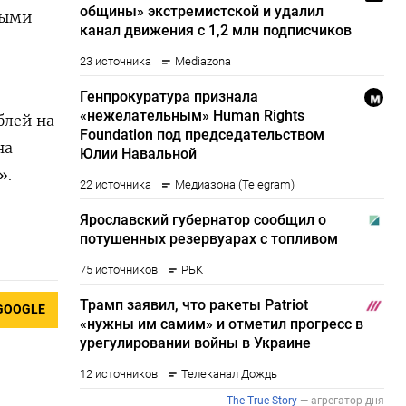
ными
блей на
на
».
GOOGLE