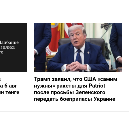
в
Трамп заявил, что США «самим
а 6 авг
нужны» ракеты для Patriot
н тенге
после просьбы Зеленского
передать боеприпасы Украине