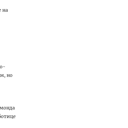
 на
по-
м, но
чмонда
ботице