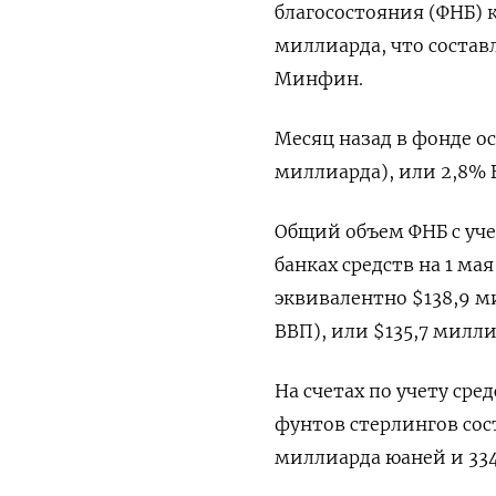
благосостояния (ФНБ) к
миллиарда, что состав
Минфин.
Месяц назад в фонде о
миллиарда), или 2,8% 
Общий объем ФНБ с уче
банках средств на 1 мая
эквивалентно $138,9 м
ВВП), или $135,7 милли
На счетах по учету сре
фунтов стерлингов сос
миллиарда юаней и 334