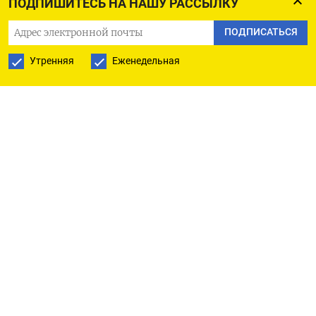
ПОДПИШИТЕСЬ НА НАШУ РАССЫЛКУ
Оригинал сообщения на английском языке
ПОДПИСАТЬСЯ
доступен по коду:
Утренняя
Еженедельная
(Рон Буссо)
ПОДПИСАТЬСЯ НА ТЕЛЕГРАМ
ПОДПИСАТЬСЯ В GOOGLE