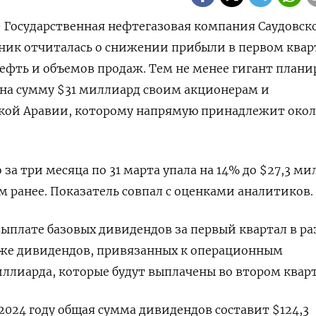
 - Государственная нефтегазовая компания Саудовск
ник отчиталась о снижении прибыли в первом квар
нефть и объемов продаж. Тем не менее гигант плани
на сумму $31 миллиард своим акционерам и
ской Аравии, которому напрямую принадлежит око
за три месяца по 31 марта упала на 14% до $27,3 м
м ранее. Показатель совпал с оценками аналитиков.
ыплате базовых дивидендов за первый квартал в р
акже дивидендов, привязанных к операционным
миллиарда, которые будут выплачены во втором кварт
 2024 году общая сумма дивидендов составит $124,3