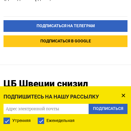
ПОДПИСАТЬСЯ НА ТЕЛЕГРАМ
ПОДПИСАТЬСЯ В GOOGLE
ЦБ Швеции снизил
ключевую ставку на 25
ПОДПИШИТЕСЬ НА НАШУ РАССЫЛКУ
б.п., ожидает еще два
шага вниз в 2024г
ПОДПИСАТЬСЯ
Утренняя
Еженедельная
08.05.2024