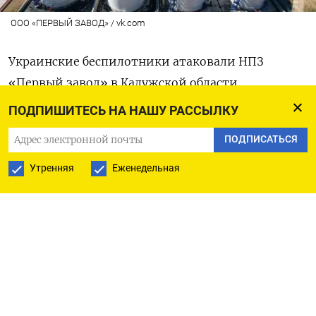
ООО «ПЕРВЫЙ ЗАВОД» / vk.com
Украинские беспилотники атаковали НПЗ
«Первый завод» в Калужской области.
На предприятии в результате удара возник
ПОДПИШИТЕСЬ НА НАШУ РАССЫЛКУ
пожар, для ликвидации которого на место были
ПОДПИСАТЬСЯ
направлены экстренные службы, сообщил
губернатор региона Владислав Шапша в своем
Утренняя
Еженедельная
телеграм-канале
.
На территории НПЗ горели
три емкости
с дизельным топливом и одна с мазутом. Сейчас
пожар локализован. Пострадавших, согласно
предварительным данным, нет. В настоящий
момент специалисты оценивают
повреждения,