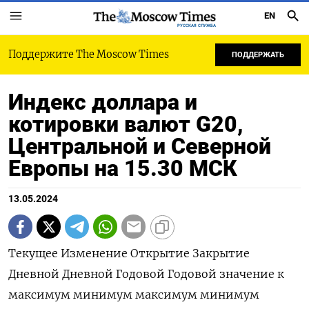
EN
РУССКАЯ СЛУЖБА
Поддержите The Moscow Times
ПОДДЕРЖАТЬ
Индекс доллара и
котировки валют G20,
Центральной и Северной
Европы на 15.30 МСК
13.05.2024
Текущее Изменение Открытие Закрытие Дневной Дневной Годовой Годовой значение к максимум минимум максимум минимум закрытию, % Индекс доллара к 6 валютам : 105,13 -0,19 105,32 105,33 105,36 105,12 106,51 101,29 Евро 1,0795 0,24 1,0772 1,0769 1,0798 1,0767 1,1044 1,0602 Японская иена 155,81 0,06 155,73 155,72 155,95 155,57 160,03 140,82 Британский фунт 1,255 0,23 1,2521 1,2521 1,2553 1,2518 1,2893 1,23 Канадский доллар 1,3664 -0,04 1,367 1,367 1,3689 1,3663 1,3846 1,323 Шведская крона 10,8413 0,22 10,8325 10,8178 10,867 10,8363 11,0487 10,0558 Швейцарский франк 0,9055 -0,09 0,9063 0,9063 0,9075 0,9058 0,9224 0,84 Валюты G20: Аргентинский песо 882,5 0,06 0 882,5 0 0 882,5 810,65 Австралийский доллар 0,6621 0,3 0,6601 0,6601 0,6621 0,6586 0,6839 0,6363 Бразильский реал 5,1448 -0,26 5,1579 5,1584 5,1604 5,1344 5,2911 4,8314 Индийская рупия 83,464 -0,09 83,497 83,541 83,561 83,4953 83,739 82,65 Индонезийская рупия 16 075 0,22 16 060 16 040 16 093 16 075 16 285 15 450 Китайский юань 7,2338 0,11 7,2305 7,2261 7,2355 7,2315 7,2472 7,1097 Мексиканский песо 16,7433 -0,04 16,76 16,75 16,782 16,7392 17,865 16,2645 Российский рубль 91,47 -1,3 90,89 92,6705 92,66 90,91 95,4705 88,795 Саудовский риал 3,7504 0 3,7504 3,7504 3,7505 3,7505 3,7515 3,7483 Турецкая лира 32,202 0,01 32,1417 32,1989 32,4022 32,1774 33,0255 29,567 Южнокорейская вона 1 366,81 -0,21 1 369,88 1 369,65 1 373,01 1 367,19 1 400,15 1 291,17 Южноафриканский ранд 18,325 -0,65 18,445 18,445 18,4625 18,3285 19,3912 18,2661 Европа: Польский злотый 3,9704 -0,53 3,9902 3,9916 3,9967 3,9685 4,1235 3,9073 Чешская крона 22,936 -0,71 23,138 23,101 23,15 22,943 23,883 22,308 Венгерский форинт 358,21 -0,45 359,71 359,84 360,41 358,4 373,02 343,35 Норвежская крона 10,8155 -0,08 10,8282 10,8242 10,8707 10,8168 11,1375 10,1432