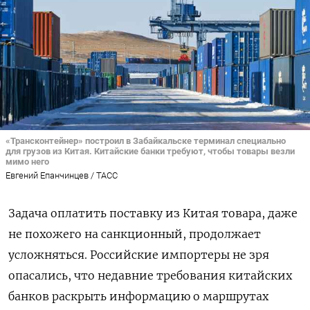
«Трансконтейнер» построил в Забайкальске терминал специально
для грузов из Китая. Китайские банки требуют, чтобы товары везли
мимо него
Евгений Епанчинцев / ТАСС
Задача оплатить поставку из Китая товара, даже
не похожего на санкционный, продолжает
усложняться. Российские импортеры не зря
опасались, что недавние требования китайских
банков раскрыть информацию о маршрутах