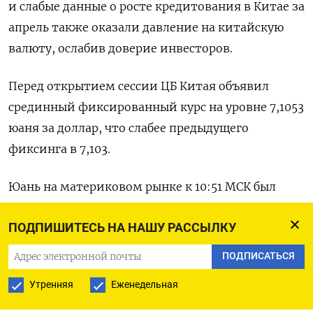
и слабые данные о росте кредитования в Китае за
апрель также оказали давление на китайскую
валюту, ослабив доверие инвесторов.
Перед открытием сессии ЦБ Китая объявил
срединный фиксированный курс на уровне 7,1053
юаня за доллар, что слабее предыдущего
фиксинга в 7,103.
Юань на материковом рынке к 10:51 МСК был
малоподвижен у отметки 7,2377​, а на офшорном
ПОДПИШИТЕСЬ НА НАШУ РАССЫЛКУ
рынке - удерживался на уровне 7,2447.
ПОДПИСАТЬСЯ
В центре внимания инвесторов находится
Утренняя
Еженедельная
индекс потребительских цен США, публикация
которого ожидается в среду. Кроме того в 15:30