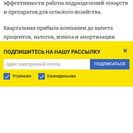
эффективности работы подразделений лекарств
и препаратов для сельского хозяйства.
Квартальная прибыль компании до вычета
процентов, налогов, износа и амортизации
(EBITDA), скорректированная с учетом разовых
ПОДПИШИТЕСЬ НА НАШУ РАССЫЛКУ
статей баланса, снизилась до 4,41 миллиарда
евро ($4,76 миллиарда), но оказалась выше
ПОДПИСАТЬСЯ
среднего прогноза аналитиков в 4,15 миллиарда
Утренняя
Еженедельная
евро, опубликованного на сайте компании.
Bayer понизила прогноз прибыли на весь год
ввиду отрицательного влияния колебаний
валютных курсов, но оставила в силе прогноз
операционных результатов.