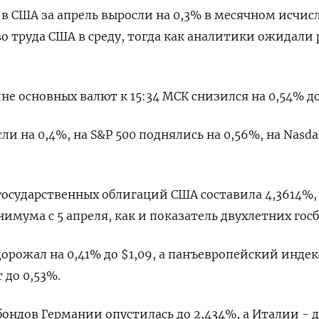
в США за апрель выросли на 0,3% в месячном исчис
 труда США в среду, тогда как аналитики ожидали 
не основных валют к 15:34 МСК снизился на 0,54% до 
и на 0,4%, на S&P 500 поднялись на 0,56%, на Nasda
государственных облигаций США составила 4,3614%,
имума с 5 апреля, как и показатель двухлетних гос
орожал на 0,41% до $1,09​, а панъевропейский индек
до 0,53%​​.
ондов Германии опустилась до 2,434%, а Италии - до