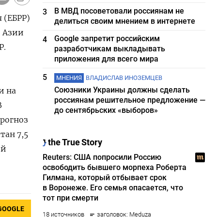
В МВД посоветовали россиянам не
3
 (ЕБРР)
делиться своим мнением в интернете
й Азии
Google запретит российским
4
Р.
разработчикам выкладывать
приложения для всего мира
5
МНЕНИЯ
ВЛАДИСЛАВ ИНОЗЕМЦЕВ
Союзники Украины должны сделать
и на
россиянам решительное предложение —
В
до сентябрьских «выборов»
прогноз
тан 7,5
ий
GOOGLE