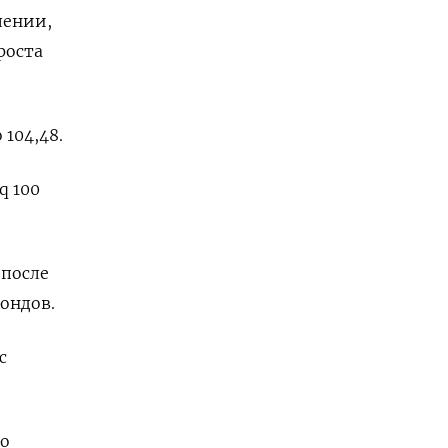
лении,
роста
104,48​.
q 100
 после
бондов.
с
 ​