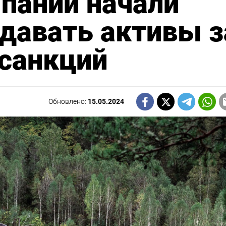
пании начали
давать активы з
 санкций
Обновлено:
15.05.2024