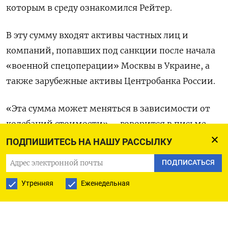
которым в среду ознакомился Рейтер.
В эту сумму входят активы частных лиц и
компаний, попавших под санкции после начала
«военной спецоперации» Москвы в Украине, а
также зарубежные активы Центробанка России.
«Эта сумма может меняться в зависимости от
колебаний стоимости», - говорится в письме
министерства, адресованном Маркусу
ПОДПИШИТЕСЬ НА НАШУ РАССЫЛКУ
Хербранду, политику, являющемуся членом
ПОДПИСАТЬСЯ
Свободной демократической партии Германии.
Утренняя
Еженедельная
Министерство финансов в марте 2023 года
упомянуло о замороженных в Германии
российских активах на сумму 5,25 миллиарда