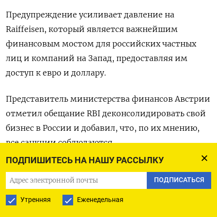
Предупреждение усиливает давление на
Raiffeisen, который является важнейшим
финансовым мостом для российских частных
лиц и компаний на Запад, предоставляя им
доступ к евро и доллару.
Представитель министерства финансов Австрии
отметил обещание RBI деконсолидировать свой
бизнес в России и добавил, что, по их мнению,
все санкции соблюдаются.
ПОДПИШИТЕСЬ НА НАШУ РАССЫЛКУ
Российские власти дали понять RBI, у которого
ПОДПИСАТЬСЯ
около 2.600 корпоративных клиентов, 4
миллиона местных вкладчиков и 10.000
Утренняя
Еженедельная
сотрудников, что они хотят, чтобы банк остался