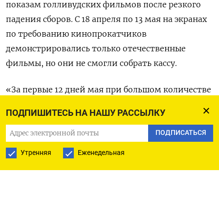
показам голливудских фильмов после резкого
падения сборов. С 18 апреля по 13 мая на экранах
по требованию кинопрокатчиков
демонстрировались только отечественные
фильмы, но они не смогли собрать кассу.
«За первые 12 дней мая при большом количестве
выходных и отсутствии альтернативного
ПОДПИШИТЕСЬ НА НАШУ РАССЫЛКУ
контента сборы весьма грустные — 1,1 млрд
ПОДПИСАТЬСЯ
руб.», —
сказал
РБК руководитель сети «Люмен»
Павел Поникаровский.
Утренняя
Еженедельная
По его словам, еще в марте, когда кинотеатрам
не запрещали показывать иностранные фильмы,
на российском контенте удалось заработать 4,2
млрд руб., но уже в апреле этот показатель упал