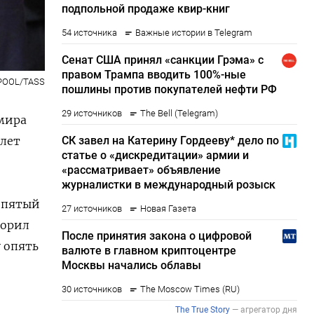
/POOL/TASS
мира
 лет
а пятый
ворил
 опять