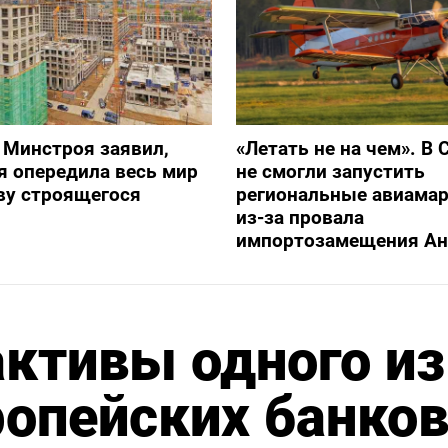
 Минстроя заявил,
«Летать не на чем». В 
я опередила весь мир
не смогли запустить
ву строящегося
региональные авиама
из-за провала
импортозамещения Ан
активы одного из
опейских банков