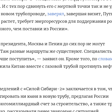
. И с тех пор сдвинуть его с мертвой точки так и не у
 новом трубопроводе,
заверял
, завершая визит, Пут
растет, требует энергоресурсов для поддержания ро
жного, чем поставки из России».
 президента, Москва и Пекин до сих пор не могут
 «Там разные маршруты же существуют. Специалист
чше поступить», — заявил он. Кроме того, по
слова
ожила Китаю вместе с газовой трубой протянуть не
едлений с «Силой Сибири-2» заключается в том, ч
тировать ни юаня в новую трубу, предлагая России
огомиллиардный счет за строительство, а также т
газ, рассказывали ранее знакомые с ситуацией