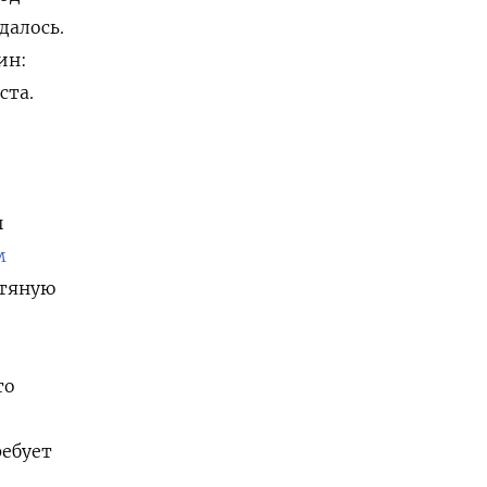
далось.
ин:
ста.
ы
м
фтяную
то
ребует