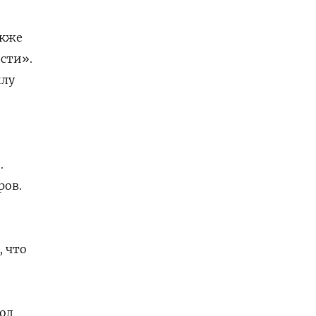
акже
сти».
илу
.
ров.
, что
од