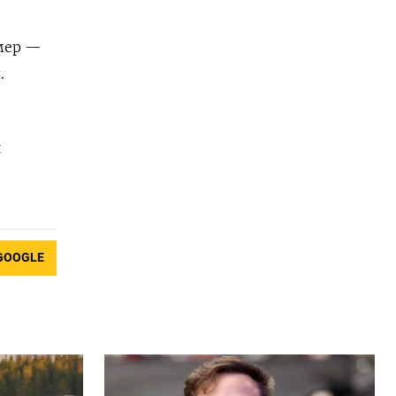
мер —
.
й
GOOGLE