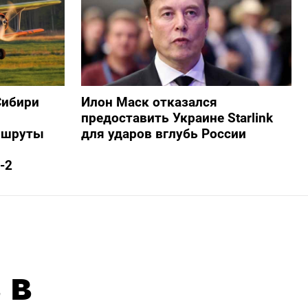
Сибири
Илон Маск отказался
предоставить Украине Starlink
ршруты
для ударов вглубь России
-2
 в