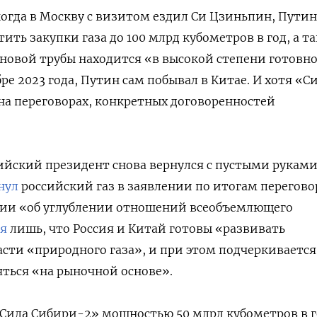
 когда в Москву с визитом ездил Си Цзиньпин, Путин
ить закупки газа до 100 млрд кубометров в год, а т
 новой трубы находится «в высокой степени готовно
бре 2023 года, Путин сам побывал в Китае. И хотя «С
а переговорах, конкретных договоренностей
ийский президент снова вернулся с пустыми руками
нул
российский газ в заявлении по итогам перегово
ции «об углублении отношений всеобъемлющего
ся
лишь, что Россия и Китай готовы «развивать
асти «природного газа», и при этом подчеркивается
ться «на рыночной основе».
«Сила Сибири-2» мощностью 50 млрд кубометров в г