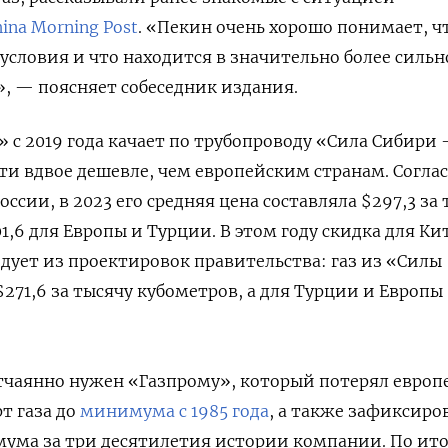
hina Morning Post
. «Пекин очень хорошо понимает, ч
условия и что находится в значительно более силь
», — поясняет собеседник издания.
 с 2019 года качает по трубопроводу «Сила Сибири 
ти вдвое дешевле, чем европейским странам. Согла
сии, в 2023 его средняя цена составляла $297,3 за 
,6 для Европы и Турции. В этом году скидка для Ки
едует из проектировок правительства: газ из «Силы
$271,6 за тысячу кубометров, а для Турции и Европы
тчаянно нужен «Газпрому», который потерял европ
т газа до
минимума с 1985 года
, а также зафиксиро
ума за три десятилетия истории компании. По ит