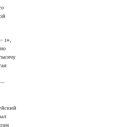
то
ной
— 1»,
сно
тысячу
тая
 —
ейский
вал
огам