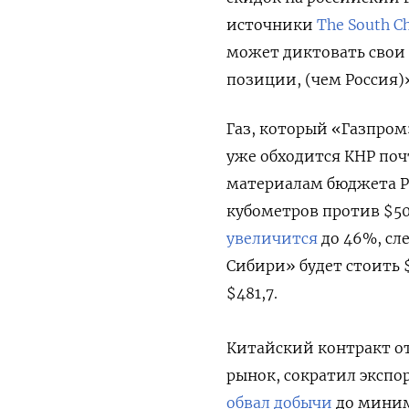
источники
The South C
может диктовать свои 
позиции, (чем Россия)
Газ, который «Газпром»
уже обходится КНР поч
материалам бюджета Рос
кубометров против $501
увеличится
до 46%, сл
Сибири» будет стоить 
$481,7.
Китайский контракт о
рынок, сократил экспор
обвал добычи
до миним