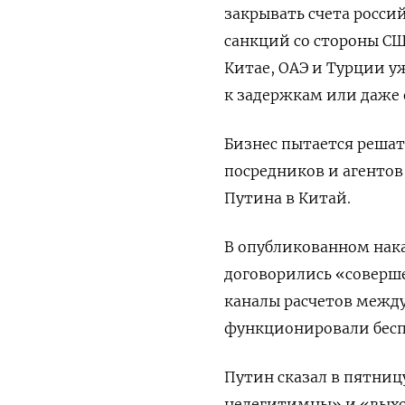
закрывать счета росс
санкций со стороны СШ
Китае, ОАЭ и Турции у
к задержкам или даже о
Бизнес пытается решат
посредников и агентов
Путина в Китай.
В опубликованном нака
договорились «соверш
каналы расчетов межд
функционировали бесп
Путин сказал в пятниц
нелегитимны» и «выход