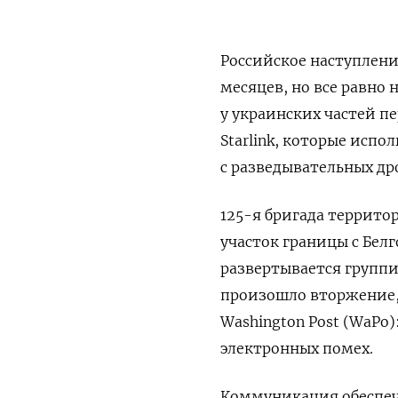
Российское наступлени
месяцев, но все равно
у украинских частей п
Starlink, которые испо
с разведывательных др
125-я бригада террит
участок границы с Бел
развертывается группир
произошло вторжение,
Washington Post (WaPo)
электронных помех.
Коммуникация обеспечи