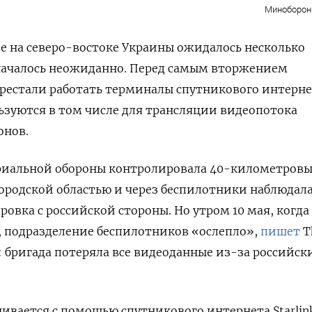
Миноборон
е на северо-востоке Украины ожидалось несколько
 началось неожиданно. Перед самым вторжением
ерестали работать терминалы спутникового интерн
льзуются в том числе для трансляции видеопотока
онов.
ориальной обороны контролировала 40-километров
городской областью и через беспилотники наблюдала
овка с российской стороны. Но утром 10 мая, когда
 подразделение беспилотников «ослепло»,
пишет
T
: бригада потеряла все видеоданные из-за российск
вается с помощью спутникового интернета Starlin