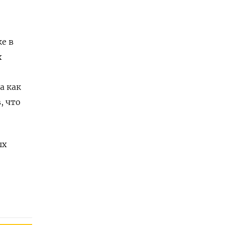
е в
х
а как
, что
ых