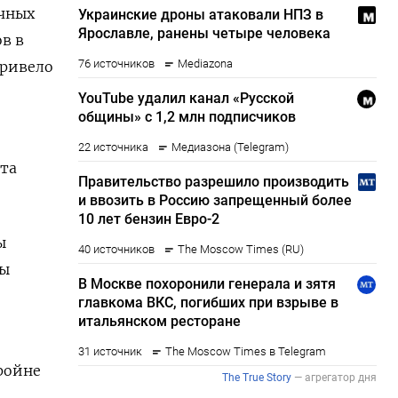
ичных
в в
привело
ита
ы
бы
ройне