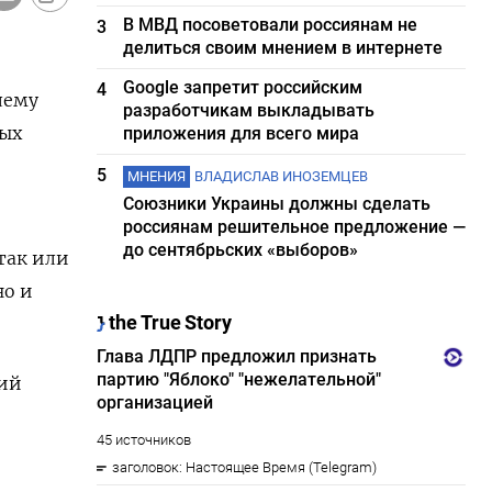
В МВД посоветовали россиянам не
3
делиться своим мнением в интернете
Google запретит российским
4
лему
разработчикам выкладывать
ных
приложения для всего мира
5
МНЕНИЯ
ВЛАДИСЛАВ ИНОЗЕМЦЕВ
Союзники Украины должны сделать
россиянам решительное предложение —
до сентябрьских «выборов»
так или
но и
ний