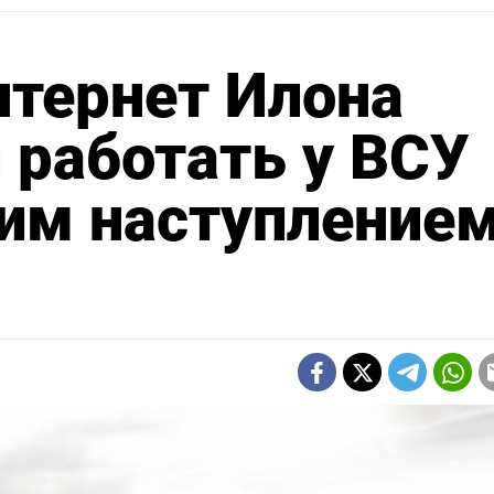
нтернет Илона
 работать у ВСУ
ким наступление