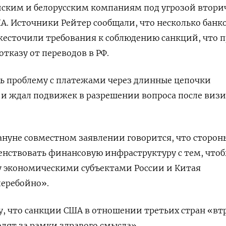
ийским и белорусским компаниям под угрозой втор
А. Источники Рейтер сообщали, что несколько банко
жесточили требования к соблюдению санкций, что 
тказу от переводов в РФ.
ь проблему с платежами через длинные цепочки
 и ждал подвижек в разрешении вопроса после виз
нуне совместном заявлении говорится, что сторон
енствовать финансовую инфраструктуру с тем, что
у экономическими субъектами России и Китая
еребойно».
у, что санкции США в отношении третьих стран «вт
ят за рамки здравого смысла».