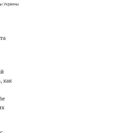
ы Украины
ета
ый
, как
he
их
k: