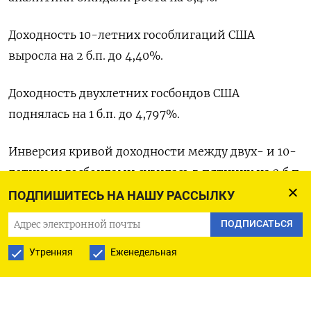
Доходность 10-летних гособлигаций США
выросла на 2 б.п. до 4,40%.
Доходность двухлетних госбондов США
поднялась на 1 б.п. до 4,797%.
Инверсия кривой доходности между двух- и 10-
летними госбондами сузилась в пятницу на 2 б.п.
до минус 40 б.п.
ПОДПИШИТЕСЬ НА НАШУ РАССЫЛКУ
ПОДПИСАТЬСЯ
Оригинал сообщения на английском языке
доступен по коду:
Утренняя
Еженедельная
(Карен Бреттелл)