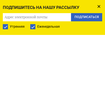
и техническую подготовку, а также
ПОДПИШИТЕСЬ НА НАШУ РАССЫЛКУ
познакомиться с общевоинским уставом.
ПОДПИСАТЬСЯ
«Требования к предметным результатам
Утренняя
Еженедельная
освоения базового курса по основам
безопасности и защиты Родины должны
отражать сформированность представлений
о современном общевойсковом бое; понимание
о возможностях применения современных
достижений научно-технического прогресса
в условиях современного боя, в том числе
способах боевого применения беспилотных
летательных аппаратов», — говорится
в документе.