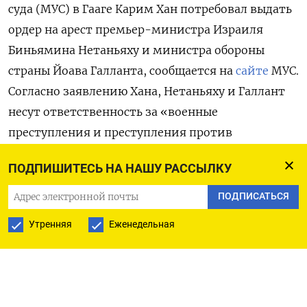
суда (МУС) в Гааге
Карим Хан
потребовал выдать
ордер на арест премьер-министра Израиля
Биньямина Нетаньяху и министра обороны
страны Йоава Галланта, сообщается на
сайте
МУС.
Согласно заявлению Хана, Нетаньяху и Галлант
несут ответственность за «военные
преступления и преступления против
человечности», совершенные на территории
ПОДПИШИТЕСЬ НА НАШУ РАССЫЛКУ
Палестины (в секторе Газа) как минимум
с 8 октября прошлого года.
ПОДПИСАТЬСЯ
Утренняя
Еженедельная
Нетаньяху и Галлант обвиняются, помимо
прочего, в
«организации голода среди
гражданского населения как метода ведения
войны», в «умышленном причинении тяжких