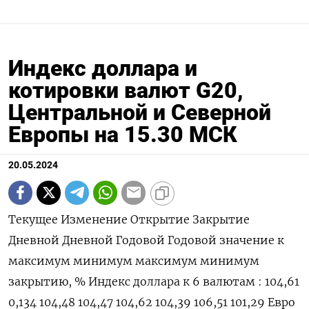
Индекс доллара и
котировки валют G20,
Центральной и Северной
Европы на 15.30 МСК
20.05.2024
Текущее Изменение Открытие Закрытие Дневной Дневной Годовой Годовой значение к максимум минимум максимум минимум закрытию, % Индекс доллара к 6 валютам : 104,61 0,134 104,48 104,47 104,62 104,39 106,51 101,29 Евро 1,0858 -0,11 1,0864 1,087 1,0884 1,0855 1,1044 1,0602 Японская иена 156,11 0,3 155,6 155,65 156,14 155,5 160,03 140,82 Британский фунт 1,2699 0 1,2699 1,2699 1,2711 1,269 1,2893 1,23 Канадский доллар 1,3628 0,14 1,3611 1,3609 1,3631 1,3601 1,3846 1,323 Шведская крона 10,7027 -0,06 10,7092 10,7091 10,7184 10,6691 11,0487 10,0558 Швейцарский франк 0,9101 0,13 0,9092 0,9089 0,9104 0,9086 0,9224 0,84 Валюты G20: Аргентинский песо 886,5 0,06 0 886,5 0 0 886,74 810,65 Австралийский доллар 0,6665 -0,4 0,6692 0,6692 0,6709 0,6665 0,6839 0,6363 Бразильский реал 5,1254 0,44 5,1029 5,1031 5,1264 5,1037 5,2911 4,8314 Индийская рупия 83,274 -0,01 83,297 83,28 83,309 83,242 83,739 82,65 Индонезийская рупия 15 970 0,13 15 950 15 950 15 985 15 970 16 285 15 450 Китайский юань 7,2332 0,14 7,2293 7,2234 7,2332 7,2291 7,2472 7,1097 Мексиканский песо 16,6178 0,17 16,597 16,59 16,631 16,577 17,865 16,2645 Российский рубль 90,5705 -0,47 90,9 90,9955 91,4955 89,2545 95,4705 88,795 Саудовский риал 3,7503 0 3,7503 3,7503 3,7505 3,7505 3,7515 3,7483 Турецкая лира 32,196 -0,01 32,21 32,1987 32,2743 32,14 33,0255 29,567 Южнокорейская вона 1 360,99 0,68 1 352,63 1 351,76 1 360,99 1 354,28 1 400,15 1 291,17 Южноафриканский ранд 18,2587 0,61 18,1482 18,1482 18,2633 18,1095 19,3912 18,1095 Европа: Польский злотый 3,9176 0,05 3,917 3,9157 3,9202 3,913 4,1235 3,9073 Чешская крона 22,787 0,41 22,705 22,695 22,798 22,674 23,883 22,308 Венгерский форинт 354,96 -0,24 356,02 355,83 356,26 354,72 373,02 343,35 Норвежская крона 10,697 0,3 10,6469 10,6655 10,7034 10,6603 11,1375 10,1432