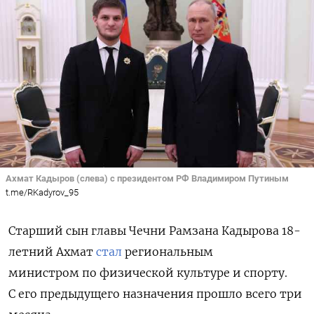
Ахмат Кадыров (слева) с президентом РФ Владимиром Путиным
t.me/RKadyrov_95
Старший сын главы Чечни Рамзана Кадырова 18-
летний Ахмат
стал
региональным
министром по физической культуре и спорту.
С его предыдущего назначения прошло всего три