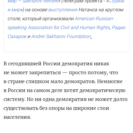
мир — Sakharov Review
» (телеграм проекта - «
Страна
и мир
») на основе
выступления
Натанса на круглом
столе, который организовали
Am
e
rican Russian-
speaking Association for Civil and Human Rights
,
Радио
Сахаров
и
Andrei Sakharov Foundation
.
В сегодняшней России демократия никак
не может закрепиться — просто потому, что
в стране слишком мало демократов. Немногие
в России на самом деле хотят демократическую
систему. Но ни одна демократия не может долго
существовать без опоры на широкие слои
населения.