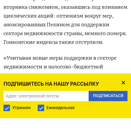
вторника снижением, оказавшись под влиянием
циклических акций: оптимизм вокруг мер,
анонсированных Пекином для поддержки
сектора недвижимости страны, немного померк.
Гонконгские индексы также отступили.
«Учитывая новые меры поддержки в секторе
недвижимости и налогово-бюджетной
политики, мы по-прежнему ожидаем увидеть
ПОДПИШИТЕСЬ НА НАШУ РАССЫЛКУ
циклическое, постепенное восстановление
экономики в этом году», - отметили в записке
ПОДПИСАТЬСЯ
аналитики Societe Generale.
Утренняя
Еженедельная
«Что касается денежно-кредитной политики,
то, похоже, сейчас есть ощущение срочности,