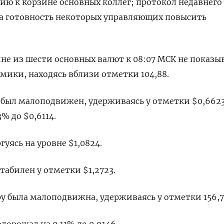
ию к корзине основных коллег; протокол недавнего
на готовность некоторых управляющих повысить
ине из шести основных валют к 08:07 МСК не показы
ики, находясь вблизи отметки 104,88​.
был малоподвижен, удерживаясь у отметки $0,6623​
 до $0,6114​.
уясь на уровне $1,0824​.
абилен у отметки $1,2723​.
ру была малоподвижна, удерживаясь у отметки 156,7