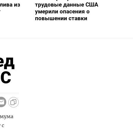
лива из
трудовые данные США
т
умерили опасения о
повышении ставки
ед
РС
имума
 с