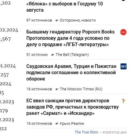
2,202
.02.2024
4,567
01.2024
,257
.2024
85
2.2023
,179
2.2023
212