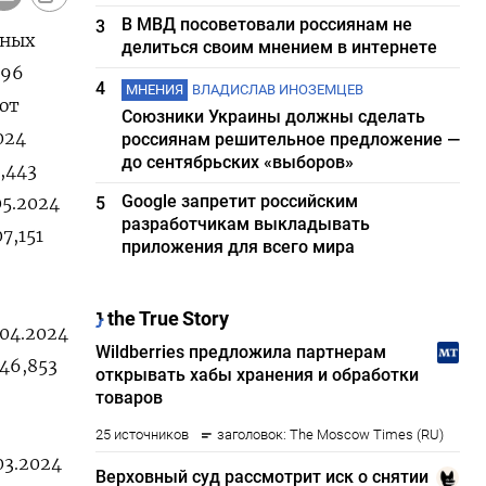
В МВД посоветовали россиянам не
3
тных
делиться своим мнением в интернете
696
4
МНЕНИЯ
ВЛАДИСЛАВ ИНОЗЕМЦЕВ
ют
Союзники Украины должны сделать
024
россиянам решительное предложение —
до сентябрьских «выборов»
3,443
Google запретит российским
05.2024
5
разработчикам выкладывать
7,151
приложения для всего мира
.04.2024
546,853
03.2024