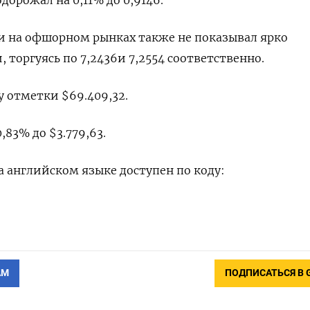
рожал на 0,11% до 0,9146​.
и на офшорном рынках также не показывал ярко
оргуясь по 7,2436​ и 7,2554 соответственно.
у отметки $69.409,32.
83% до $3.779,63.
 английском языке доступен по коду:
АМ
ПОДПИСАТЬСЯ В 