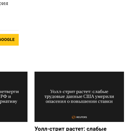
ария
GOOGLE
Уолл-стрит растет: слабые