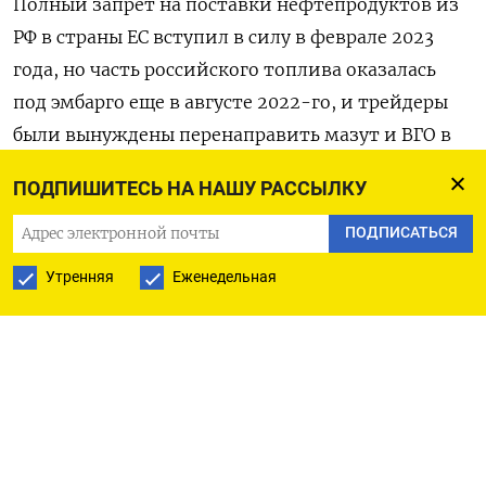
Полный запрет на поставки нефтепродуктов из
РФ в страны ЕС вступил в силу в феврале 2023
года, но часть российского топлива оказалась
под эмбарго еще в августе 2022-го, и трейдеры
были вынуждены перенаправить мазут и ВГО в
Азию, в том числе на рейдовые перевалки
ПОДПИШИТЕСЬ НА НАШУ РАССЫЛКУ
«борт-в-борт» (STS, ship-to-ship).
ПОДПИСАТЬСЯ
В апреле 2024 года Россия отгрузила в
Утренняя
Еженедельная
направлении Индии около 0,6 миллиона тонн
темных нефтепродуктов после 0,4 миллиона
тонн в предыдущем месяце, по данным LSEG.
В Китай из портов РФ в обзорный период было
направлено около 450.000 тонн мазута после
660.000 тонн в марте.