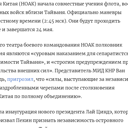
 Китая (НОАК) начала совместные учения флота, в
тных войск вблизи Тайваня. Официально маневры
естному времени (2:45 мск). Они будут проходить
 и завершатся 24 мая.
го театра боевого командования НОАК полковник
ния являются «суровым наказанием для сепаратистск
симости Тайваня», и «строгим предупреждением п
льства внешних сил». Представитель МИД КНР Ван
дь,
пригрозил
, что «силы, выступающие за независ
 раздробленными черепами после столкновения
 Китая по полному объединению».
ла инаугурация нового президента Лай Циндэ, кото
ризвал Пекин признать независимость островного