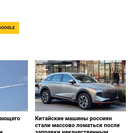
GOOGLE
жающего
Китайские машины россиян
стали массово ломаться после
и
заправки некачественным