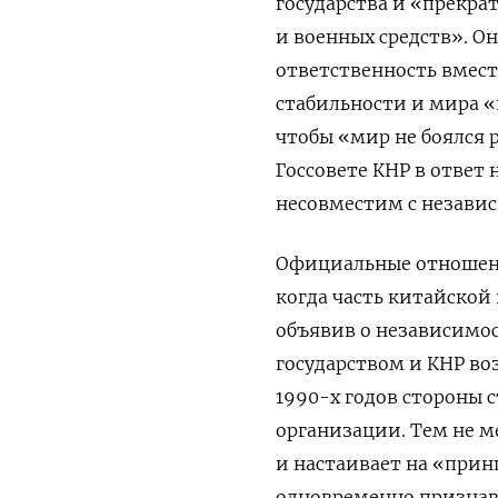
государства и «прекра
и военных средств». О
ответственность вмест
стабильности и мира «
чтобы «мир не боялся 
Госсовете КНР в ответ 
несовместим с незави
Официальные отношени
когда часть китайской
объявив о независимо
государством и КНР воз
1990-х годов стороны 
организации. Тем не 
и настаивает на «прин
одновременно признава