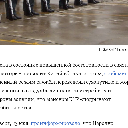
H.G.ARMY.Taiwan
ена в состояние повышенной боеготовности в связи
 которые проводит Китай вблизи острова,
сообщает
усиленный режим службы переведены сухопутные и мо
деления, в воздух были подняты истребители.
роны заявили, что маневры КНР «подрывают
абильность».
ерг, 23 мая,
проинформировало
, что Народно-