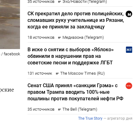
 / facebook
рские