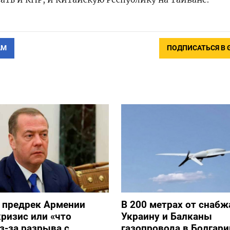
АМ
ПОДПИСАТЬСЯ В 
 предрек Армении
В 200 метрах от снаб
ризис или «что
Украину и Балканы
з-за разрыва с
газопровода в Болгари