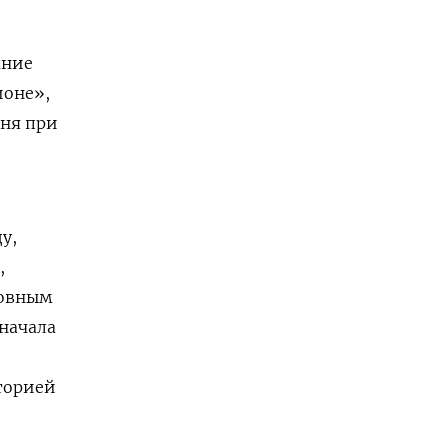
ание
ионе»,
аня при
у,
,
ровным
 начала
иторией