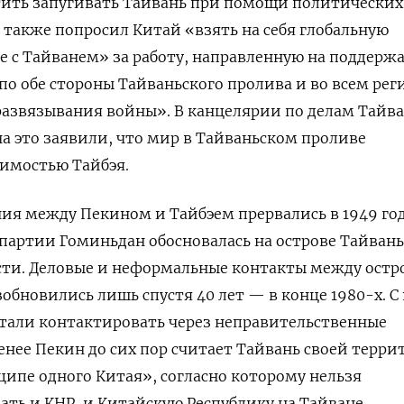
тить запугивать Тайвань при помощи политических
н также попросил Китай «взять на себя глобальную
е с Тайванем» за работу, направленную на поддерж
по обе стороны Тайваньского пролива и во всем рег
развязывания войны». В канцелярии по делам Тайв
на это заявили, что мир в Тайваньском проливе
симостью Тайбэя.
я между Пекином и Тайбэем прервались в 1949 год
 партии Гоминьдан обосновалась на острове Тайвань
сти. Деловые и неформальные контакты между ост
обновились лишь спустя 40 лет — в конце 1980-х. С
стали контактировать через неправительственные
менее
Пекин до сих пор считает Тайвань своей терр
ципе одного Китая», согласно которому нельзя
ть и КНР, и Китайскую Республику на Тайване.