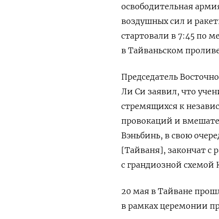
освободительная армия
воздушных сил и раке
стартовали в 7:45 по м
в Тайваньском проливе
Председатель Восточно
Ли Си заявил, что уче
стремящихся к незави
провокаций и вмешате
Вэньбинь, в свою очере
[Тайваня], закончат с
с грандиозной схемой
20 мая в Тайване прош
в рамках церемонии п