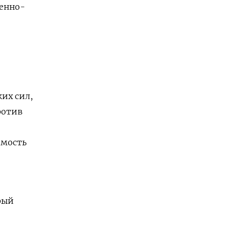
оенно-
их сил,
ротив
имость
рый