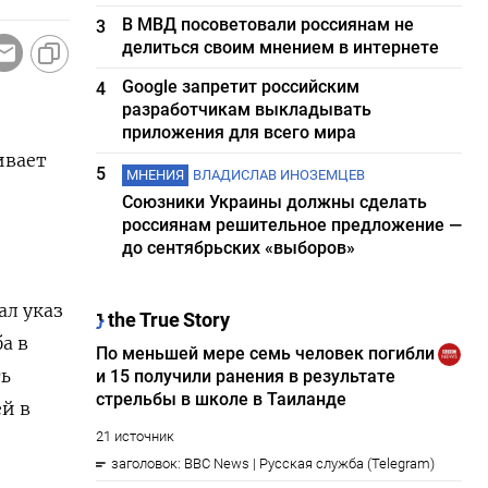
В МВД посоветовали россиянам не
3
делиться своим мнением в интернете
Google запретит российским
4
разработчикам выкладывать
приложения для всего мира
ивает
5
МНЕНИЯ
ВЛАДИСЛАВ ИНОЗЕМЦЕВ
Союзники Украины должны сделать
россиянам решительное предложение —
до сентябрьских «выборов»
ал указ
а в
ть
й в