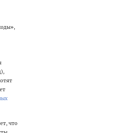
ходы»,
я
),
хотят
ет
ных
ет, что
сты