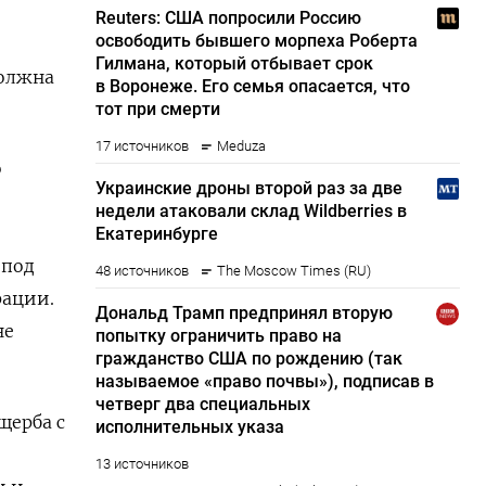
должна
о
 под
рации.
не
щерба с