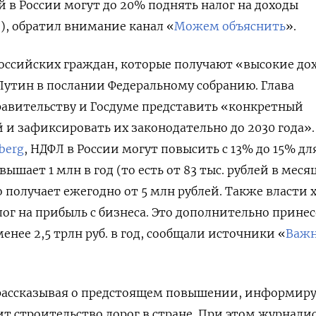
й в России могут до 20% поднять налог на доходы
, обратил внимание канал «
Можем объяснить
».
оссийских граждан, которые получают «высокие до
утин в послании Федеральному собранию. Глава
равительству и Госдуме представить «конкретный
и зафиксировать их законодательно до 2030 года».
berg
, НДФЛ в России могут повысить с 13% до 15% дл
ышает 1 млн в год (то есть от 83 тыс. рублей в месяц
о получает ежегодно от 5 млн рублей. Также власти 
лог на прибыль с бизнеса. Это дополнительно принес
нее 2,5 трлн руб. в год, сообщали источники «
Важ
 рассказывая о предстоящем повышении, информиру
ит строительство дорог в стране. При этом журнали