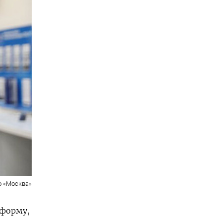
о «Москва»
еформу,