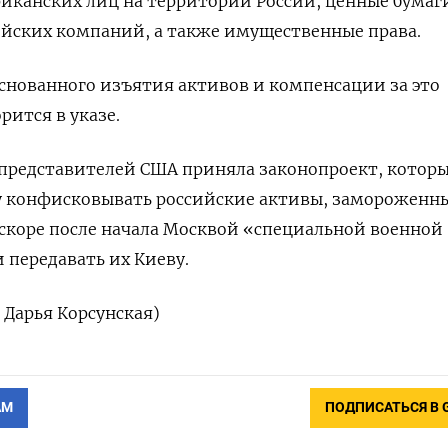
иканских лиц на территории России, ценные бумаг
ийских компаний, а также имущественные права.
снованного изъятия активов и компенсации за это
рится в указе.
 представителей США приняла законопроект, котор
у конфисковывать российские активы, замороженны
скоре после начала Москвой «специальной военной
 передавать их Киеву.
 Дарья Корсунская)
АМ
ПОДПИСАТЬСЯ В 