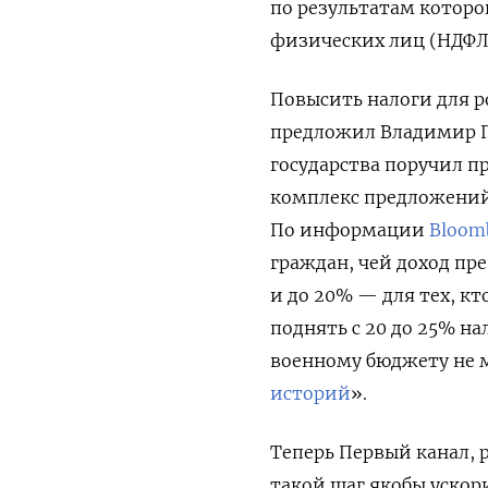
по результатам которо
физических лиц (НДФЛ)
Повысить налоги для р
предложил Владимир П
государства поручил п
комплекс предложений 
По информации
Bloom
граждан, чей доход прев
и до 20% — для тех, кт
поднять с 20 до 25% на
военному бюджету не ме
историй
».
Теперь Первый канал,
такой шаг якобы ускор