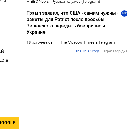
и и
ый
е в
GOOGLE