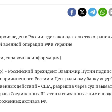
роизведен в России, где законодательство огранич
й военной операции РФ в Украине
ти, справочная информация)
р) - Российский президент Владимир Путин подпис
 причиненного России и Центральному банку ущерб
твенных действий» США, разрешив через суд изыма
рава Соединенных Штатов и связанных с ними люде
роженных активов РФ.