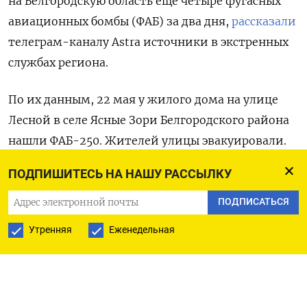
на Белгородскую область еще четыре фугасных
авиационных бомбы (ФАБ) за два дня,
рассказали
телеграм-каналу Astra
источники в экстренных
службах региона.
По их данным, 22 мая у жилого дома на улице
Лесной в селе Ясные Зори Белгородского района
нашли ФАБ-250. Жителей улицы эвакуировали.
ПОДПИШИТЕСЬ НА НАШУ РАССЫЛКУ
На следующий день, 23 мая, ФАБ-250 упала
на территорию охотничьего хозяйства в поселке
ПОДПИСАТЬСЯ
Поляна в Шебекинском городском округе.
Утренняя
Еженедельная
В этот же день еще две ФАБ-500 были
обнаружены у села Пристень в этом же округе.
Ни в одном случае пострадавших не было.