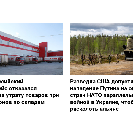
ссийский
Разведка США допуст
йс отказался
нападение Путина на о
за утрату товаров при
стран НАТО параллель
онов по складам
войной в Украине, что
расколоть альянс