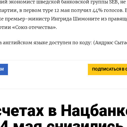
ий экономист шведской банковской группы SEB, не
артии, в первом туре 12 мая получил 44% голосов. 
же премьер-министр Ингрида Шимоните из правящ
ртии «Союз отечества».
 английском языке доступен по коду: (Андрюс Сыта
АМ
ПОДПИСАТЬСЯ В 
счетах в Нацбанк
24 мая снизились