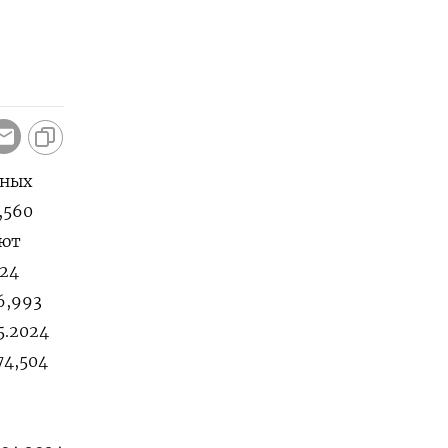
тных
,560
уют
024
46,993
05.2024
74,504