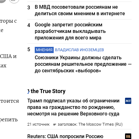
В МВД посоветовали россиянам не
3
делиться своим мнением в интернете
торы с
Google запретит российским
4
пе
разработчикам выкладывать
приложения для всего мира
5
МНЕНИЯ
ВЛАДИСЛАВ ИНОЗЕМЦЕВ
 США и
Союзники Украины должны сделать
россиянам решительное предложение —
ках
до сентябрьских «выборов»
стоится
крепить