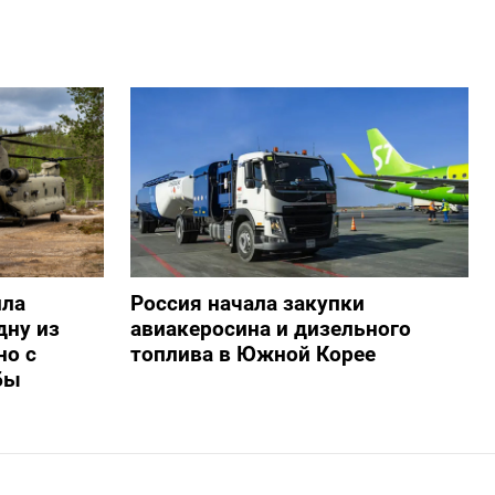
ила
Россия начала закупки
дну из
авиакеросина и дизельного
но с
топлива в Южной Корее
бы