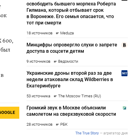
т
вок
 600,
 был
 в
GOOGLE