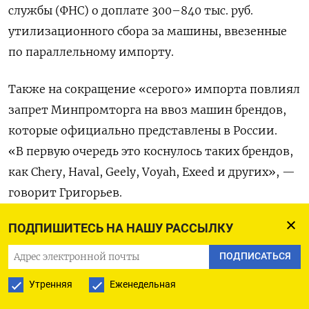
службы (ФНС) о доплате 300–840 тыс. руб.
утилизационного сбора за машины, ввезенные
по параллельному импорту.
Также на сокращение «серого» импорта повлиял
запрет Минпромторга на ввоз машин брендов,
которые официально представлены в России.
«В первую очередь это коснулось таких брендов,
как Chery, Haval, Geely, Voyah, Exeed и других», —
говорит Григорьев.
ПОДПИШИТЕСЬ НА НАШУ РАССЫЛКУ
Помимо этого, автомобили, привезенные
параллельным импортом, сложно обслуживать,
ПОДПИСАТЬСЯ
отметил Житнухин. По его словам, дилерам
Утренняя
Еженедельная
трудно работать без поддержки